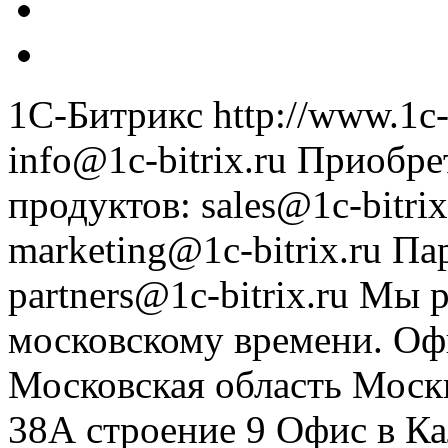
1С-Битрикс
http://www.1c-
info@1c-bitrix.ru
Приобре
продуктов
:
sales@1c-bitrix
marketing@1c-bitrix.ru
Па
partners@1c-bitrix.ru
Мы р
московскому времени.
Оф
Московская область
Моск
38А строение 9
Офис в К