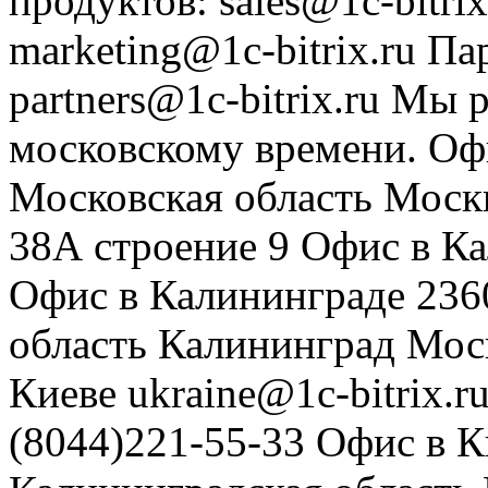
продуктов
:
sales@1c-bitrix
marketing@1c-bitrix.ru
Па
partners@1c-bitrix.ru
Мы р
московскому времени.
Оф
Московская область
Моск
38А строение 9
Офис в К
Офис в Калининграде
236
область
Калининград
Мос
Киеве
ukraine@1c-bitrix.r
(8044)221-55-33
Офис в К