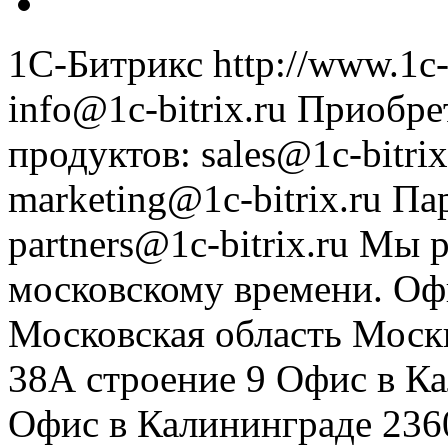
1С-Битрикс
http://www.1c-
info@1c-bitrix.ru
Приобре
продуктов
:
sales@1c-bitrix
marketing@1c-bitrix.ru
Па
partners@1c-bitrix.ru
Мы р
московскому времени.
Оф
Московская область
Моск
38А строение 9
Офис в К
Офис в Калининграде
236