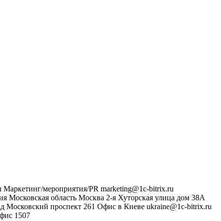
u
Маркетинг/мероприятия/PR
marketing@1c-bitrix.ru
ия
Московская область
Москва
2-я Хуторская улица дом 38А
ад
Московский проспект 261
Офис в Киеве
ukraine@1c-bitrix.ru
фис 1507