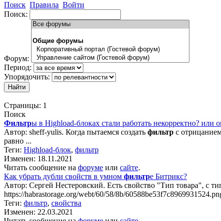
Поиск
Правила
Войти
Поиск:
Форум:
Период:
Упорядочить:
Страницы:
1
Поиск
Фильтр
ы в Highload-блоках стали работать некорректно? или 
Автор: sheff-yulis. Когда пытаемся создать
фильтр
с отрицанием
равно ...
Теги:
Highload-блок
,
фильтр
Изменен: 18.11.2021
Читать сообщение на
форуме
или
сайте
.
Как убрать дубли свойств в умном
фильтр
е Битрикс?
Автор: Сергей Нестеровский. Есть свойство "Тип товара", с т
https://habrastorage.org/webt/60/58/8b/60588be53f7c8969931524
Теги:
фильтр
,
свойства
Изменен: 22.03.2021
Читать сообщение на
форуме
или
сайте
.