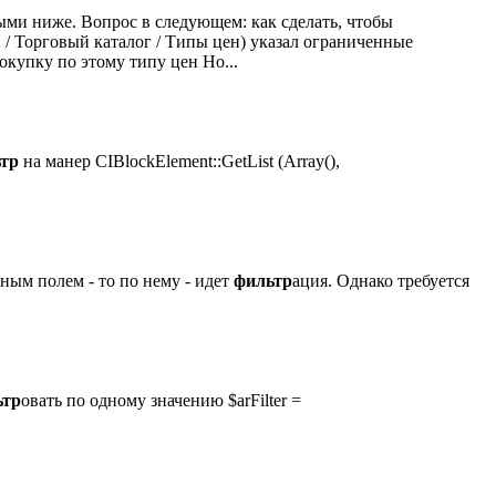
нными ниже. Вопрос в следующем: как сделать, чтобы
 / Торговый каталог / Типы цен) указал ограниченные
окупку по этому типу цен Но...
тр
на манер CIBlockElement::GetList (Array(),
бным полем - то по нему - идет
фильтр
ация. Однако требуется
ьтр
овать по одному значению $arFilter =