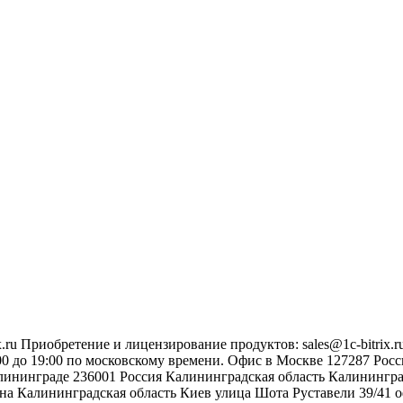
.ru
Приобретение и лицензирование продуктов
:
sales@1c-bitrix.r
0 до 19:00 по московскому времени.
Офис в Москве
127287
Росс
лининграде
236001
Россия
Калининградская область
Калинингр
на
Калининградская область
Киев
улица Шота Руставели 39/41
о