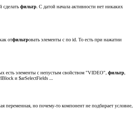
ей сделать
фильтр
. С датой начала активности нет никаких
как от
фильтр
овать элементы с по id. То есть при нажатии
оторых есть элементы с непустым свойством "VIDEO",
фильтр
,
lock и $arSelectFields ...
ная переменная, но почему-то компонент не подбирает условие,