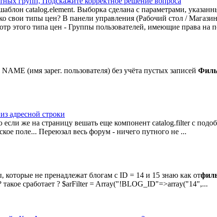
ретных групп, Подскажите корректное решение вопроса
е шаблон catalog.element. Выборка сделана с параметрами, указа
ко свои типы цен? В панели управления (Рабочий стол / Магазин
тр этого типа цен - Группы пользователей, имеющие права на п
я NAME (имя зарег. пользователя) без учёта пустых записей
Филь
 из адресной строки
о если же на страницу вешать еще компонент catalog.filter с подо
кое поле... Переюзал весь форум - ничего путного не ...
ы, которые не пренадлежат блогам с ID = 14 и 15 знаю как от
фил
такое сработает ? $arFilter = Array("!BLOG_ID"=>array("14",...