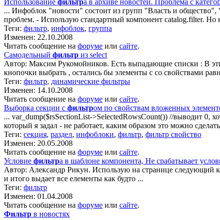
Использование
фильтр
а в архиве новостей. Проблема с катего
... Инфоблок "новости" состоит из групп "Власть и общество",
проблем. - Использую стандартный компонент catalog.filter. Но
Теги:
фильтр
,
инфоблок
,
группа
Изменен: 22.10.2008
Читать сообщение на
форуме
или
сайте
.
Самодельный
фильтр
из select
Автор: Максим Рукомойников. Есть выпадающие списки : В эти
кнопочки выбрать , остались бы элементы с со свойствами рав
Теги:
фильтр
,
динамические фильтры
Изменен: 14.10.2008
Читать сообщение на
форуме
или
сайте
.
Выборка секции с
фильтр
ом по свойствам вложенных элемент
... var_dump($rsSectionList->SelectedRowsCount()) //выводит 0,
который я задал - не работает, каким образом это можно сдела
Теги:
секция
,
раздел
,
инфоблоки
,
фильтр
,
фильтр свойство
Изменен: 20.05.2008
Читать сообщение на
форуме
или
сайте
.
Условие
фильтр
а в шаблоне компонента, Не срабатывает усло
Автор: Александр Рикун. Использую на странице следующий к
и итого выдает все елементы как будто ...
Теги:
фильтр
Изменен: 01.04.2008
Читать сообщение на
форуме
или
сайте
.
Фильтр
в новостях