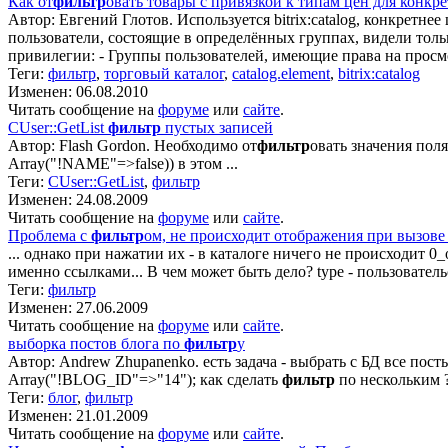
Как от
фильтр
овать товары с привязкой к типам цен для конк
Автор: Евгений Глотов. Используется bitrix:catalog, конкретне
пользователи, состоящие в определённых группах, видели толь
привилегии: - Группы пользователей, имеющие права на просмо
Теги:
фильтр
,
торговый каталог
,
catalog.element
,
bitrix:catalog
Изменен: 06.08.2010
Читать сообщение на
форуме
или
сайте
.
CUser::GetList
фильтр
пустых записей
Автор: Flash Gordon. Необходимо от
фильтр
овать значения пол
Array("!NAME"=>false)) в этом ...
Теги:
CUser::GetList
,
фильтр
Изменен: 24.08.2009
Читать сообщение на
форуме
или
сайте
.
Проблема с
фильтр
ом, не происходит отображения при вызове
... однако при нажатии их - в каталоге ничего не происходит 0_
именно ссылками... В чем может быть дело? type - пользовательс
Теги:
фильтр
Изменен: 27.06.2009
Читать сообщение на
форуме
или
сайте
.
выборка постов блога по
фильтр
у
Автор: Andrew Zhupanenko. есть задача - выбрать с БД все пост
Array("!BLOG_ID"=>"14"); как сделать
фильтр
по нескольким ? 
Теги:
блог
,
фильтр
Изменен: 21.01.2009
Читать сообщение на
форуме
или
сайте
.