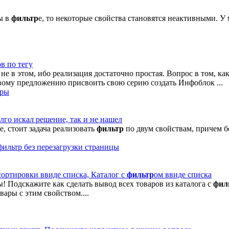
ы в
фильтр
е, то некоторые свойства становятся неактивными. У 
ов по тегу
е в этом, ибо реализация достаточно простая. Вопрос в том, ка
вому предложению присвоить свою серию создать Инфоблок ...
ары
лго искал решение, так и не нашел
, стоит задача реализовать
фильтр
по двум свойствам, причем б
фильтр без перезагрузки страницы
сортировки ввиде списка, Каталог с
фильтр
ом ввиде списка
! Подскажите как сделать вывод всех товаров из каталога с
фил
вары с этим свойством....