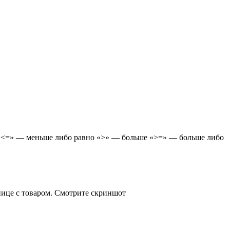
 «<=» — меньше либо равно «>» — больше «>=» — больше либо
анице с товаром. Смотрите скриншот