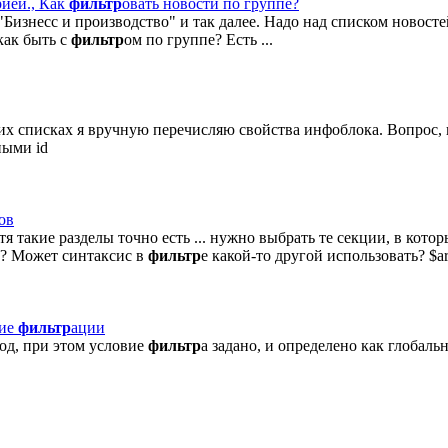
рией., Как
фильтр
овать новости по группе?
 "Бизнесс и производство" и так далее. Надо над списком новост
 как быть с
фильтр
ом по группе? Есть ...
х списках я вручную перечисляю свойства инфоблока. Вопрос, 
ными id
ов
 хотя такие разделы точно есть ... нужно выбрать те секции, в к
ть? Может синтаксис в
фильтр
е какой-то другой использовать? $arIB
вие
фильтр
ации
од, при этом условие
фильтр
а задано, и определено как глобаль