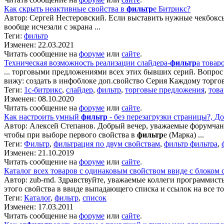
Как скрыть неактивные свойства в
фильтр
е Битрикс?
Автор: Сергей Нестеровский. Если выставить нужные чекбокс
вообще исчезали с экрана ...
Теги:
фильтр
Изменен: 22.03.2021
Читать сообщение на
форуме
или
сайте
.
Техническая возможность реализации слайдера-
фильтр
а товар
... торговыми предложениями всех этих бывших серий. Вопрос н
вижу: создать в инфоблоке доп.свойство Серия Каждому торго
Теги:
1с-битрикс
,
слайдер
,
фильтр
,
торговые предложения
,
тов
Изменен: 08.10.2020
Читать сообщение на
форуме
или
сайте
.
Как настроить умный
фильтр
- без перезагрузки страницы?, До
Автор: Алексей Степанов. Добрый вечер, уважаемые форумчане
чтобы при выборе первого свойства в
фильтр
е (Марка) ...
Теги:
Фильтр
,
фильтрация по двум свойствам
,
фильтр фильтра
,
Изменен: 21.10.2019
Читать сообщение на
форуме
или
сайте
.
Каталог всех товаров с одинаковым свойством ввиде с блоком 
Автор: zub-rnd. Здравствуйте, уважаемые коллеги программисты
этого свойства в ввиде выпадающего списка и ссылок на все то
Теги:
Каталог
,
фильтр
,
список
Изменен: 17.03.2011
Читать сообщение на
форуме
или
сайте
.