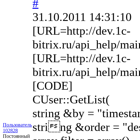
#
31.10.2011 14:31:10
[URL=http://dev.1c-
bitrix.ru/api_help/ma
[URL=http://dev.1c-
bitrix.ru/api_help/mai
[CODE]
CUser::GetList(
string &by = "timest
string &order = "de
Пользователь
102828
Постоянный