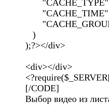
"CACHE_TYPE" =
"CACHE_TIME" =>
"CACHE_GROUPS
)
);?></div>
<div></div>
<?require($_SERVER
[/CODE]
Выбор видео из листа