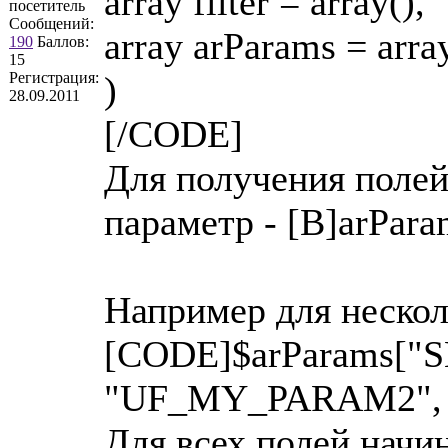
array filter = array(),
посетитель
Сообщений:
array arParams = arra
190
Баллов:
15
Регистрация:
)
28.09.2011
[/CODE]
Для получения полей
параметр - [B]arPara
Например для неско
[CODE]$arParams["
"UF_MY_PARAM2", 
Для всех полей начи