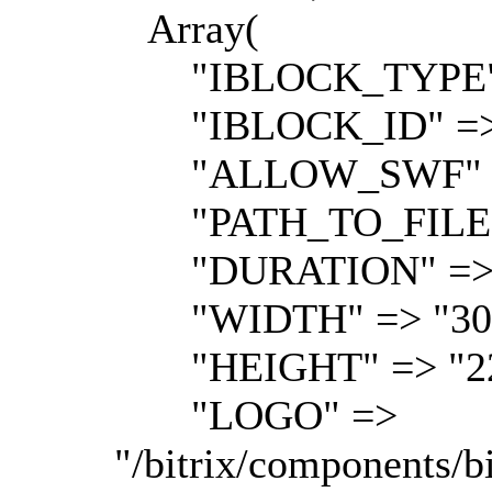
Array(
"IBLOCK_TYPE" =
"IBLOCK_ID" => 
"ALLOW_SWF" =>
"PATH_TO_FILE" 
"DURATION" => 
"WIDTH" => "300
"HEIGHT" => "22
"LOGO" =>
"/bitrix/components/bi