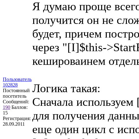
Я думаю проще всего
получится он не сло
будет, причем постро
через "[I]$this->Start
кешироваинем отдель
Пользователь
Логика такая:
102828
Постоянный
посетитель
Сначала используем [
Сообщений:
190
Баллов:
для получения данных
15
Регистрация:
28.09.2011
еще один цикл с исп