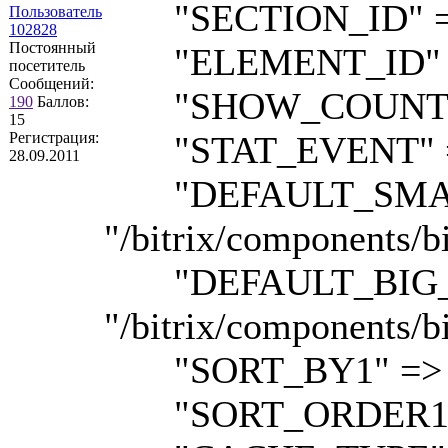
"SECTION_ID" =>
Пользователь
102828
Постоянный
"ELEMENT_ID" =>
посетитель
Сообщений:
"SHOW_COUNTER_
190
Баллов:
15
Регистрация:
"STAT_EVENT" =
28.09.2011
"DEFAULT_SMAL
"/bitrix/components/bi
"DEFAULT_BIG_
"/bitrix/components/bi
"SORT_BY1" => 
"SORT_ORDER1" 