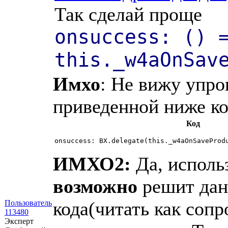
Так сделай проще
onsuccess: () 
this._w4aOnSav
Имхо
: Не вижу упро
приведенной ниже ко
Код
onsuccess: BX.delegate(this._w4aOnSaveProd
ИМХО2:
Да, исполь
возможно
решит дан
кода(читать как соп
Пользователь
113480
Эксперт