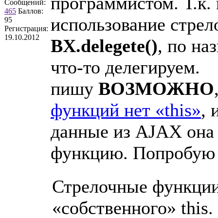
программистом. Т.к. 
Сообщений:
465
Баллов:
использование стрел
95
Регистрация:
19.10.2012
BX.delegete()
, по на
что-то делегируем.
пишу
ВОЗМОЖНО
функций нет «this»
, 
данные из AJAX она 
функцию. Попробую в
Стрелочные функции 
«собственного» this.