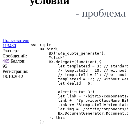
условий
- проблема реш
Пользователь
<sc ript>

113480
    BX.bind(

Эксперт
        BX('w4a_quote_generate'),

Сообщений:
        "click",

465
Баллов:
        BX.delegate(function(){

95
            let templateId = 3; // standard
            // templateId = 10; // without 
Регистрация:
            // templateId = 11; // without 
19.10.2012
            templateId = 12; // without war
            let dealId = 6;

            alert('tutut-3')

            let link = '/bitrix/components/
            link += '?providerClassName=Bit
            link += '&templateId='+templat
            let img = '/bitrix/components/b
            BX.DocumentGenerator.Document.o
        }, this)

    );
