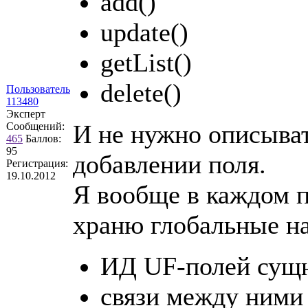
add()
update()
getList()
delete()
Пользователь
113480
Эксперт
И не нужно описыват
Сообщений:
465
Баллов:
95
добавлении поля.
Регистрация:
19.10.2012
Я вообще в каждом п
храню глобальные на
ИД UF-полей сущ
связи между ними