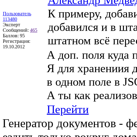
К примеру, добави
Пользователь
113480
добавился и в шта
Эксперт
Сообщений:
465
Баллов:
95
штатном всё пере
Регистрация:
19.10.2012
А доп. поля куда 
Я для хранениия д
в одном поле в J
А ты как реализо
Перейти
Генератор документов - ф
ездить только вокруг дом