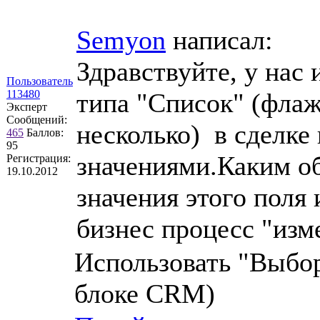
Semyon
написал:
Здравствуйте, у нас
Пользователь
113480
типа "Список" (флаж
Эксперт
Сообщений:
несколько) в сделке
465
Баллов:
95
значениями.Каким о
Регистрация:
19.10.2012
значения этого поля
бизнес процесс "изм
Использовать "Выбор
блоке CRM)