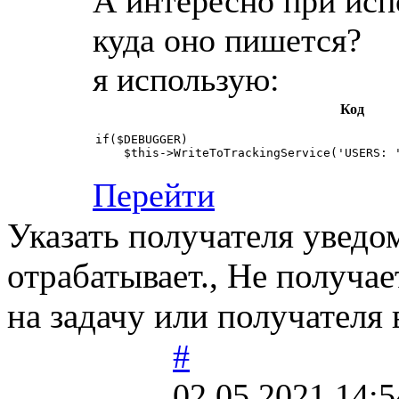
А интересно при исп
куда оно пишется?
я использую:
Код
if($DEBUGGER)

    $this->WriteToTrackingService('USERS: 
Перейти
Указать получателя уведо
отрабатывает., Не получае
на задачу или получателя
#
02.05.2021 14:5