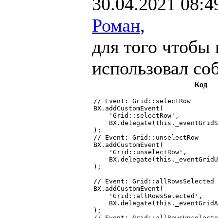
30.04.2021 08:4
Роман
,
для того чтобы 
использовал соб
Код
// Event: Grid::selectRow

BX.addCustomEvent(

    'Grid::selectRow',

    BX.delegate(this._eventGridS
);

// Event: Grid::unselectRow

BX.addCustomEvent(

    'Grid::unselectRow',

    BX.delegate(this._eventGridU
);

// Event: Grid::allRowsSelected

BX.addCustomEvent(

    'Grid::allRowsSelected',

    BX.delegate(this._eventGridA
);

// Event: Grid::allRowsUnselecte