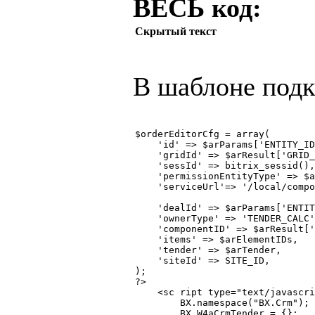
ВЕСЬ код:
Скрытый текст
В шаблоне под
$orderEditorCfg = array(

    'id' => $arParams['ENTITY_ID
    'gridId' => $arResult['GRID_
    'sessId' => bitrix_sessid(),

    'permissionEntityType' => $a
    'serviceUrl'=> '/local/compo
    'dealId' => $arParams['ENTIT
    'ownerType' => 'TENDER_CALC'
    'componentID' => $arResult['
    'items' => $arElementIDs,

    'tender' => $arTender,

    'siteId' => SITE_ID,

);

?>

    <sc ript type="text/javascri
        BX.namespace("BX.Crm");

        BX.W4aCrmTender = {};
