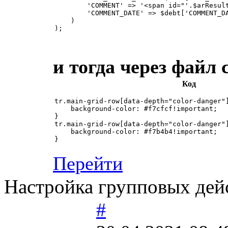
        'COMMENT' => '<span id="'.$arResult
        'COMMENT_DATE' => $debt['COMMENT_DA
    )

);

и тогда через файл
Код
tr.main-grid-row[data-depth="color-danger"]
    background-color: #f7cfcf!important;

}

tr.main-grid-row[data-depth="color-danger"]
    background-color: #f7b4b4!important;

}
Перейти
Настройка групповых дей
#