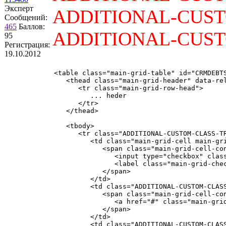
Эксперт
ADDITIONAL-CUST
Сообщений:
465
Баллов:
ADDITIONAL-CUST
95
Регистрация:
19.10.2012
<table class="main-grid-table" id="CRMDEBTS
   <thead class="main-grid-header" data-rel
      <tr class="main-grid-row-head">

         ... heder

      </tr>

   </thead>

   <tbody>

      <tr class="ADDITIONAL-CUSTOM-CLASS-T
         <td class="main-grid-cell main-gri
            <span class="main-grid-cell-con
               <input type="checkbox" clas
               <label class="main-grid-chec
            </span>

         </td>

         <td class="ADDITIONAL-CUSTOM-CLASS
            <span class="main-grid-cell-con
               <a href="#" class="main-gri
            </span>

         </td>

         <td class="ADDITIONAL-CUSTOM-CLASS