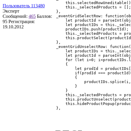
    this.selectedRowUneditable()
Пользователь 113480
    this._selectedProducts = [];

Эксперт
},

Сообщений:
465
Баллов:
_eventGridSelectRow: function(ob
    let productId = parseInt(obj
95
Регистрация:
    let productIDs = this._selec
19.10.2012
    productIDs.push(productId);

    this._selectedProducts = pro
    this.productSelect(productId
},

_eventGridUnselectRow: function(
    let productIDs = this._selec
    let productId = parseInt(obj
    for (let i=0; i<productIDs.l
    {

        let prodId = productIDs[
        if(prodId === productId)

        {

            productIDs.splice(i,
        }

    }

    this._selectedProducts = pro
    this.productUnselect(product
    this.hideProductPopup(produc
},