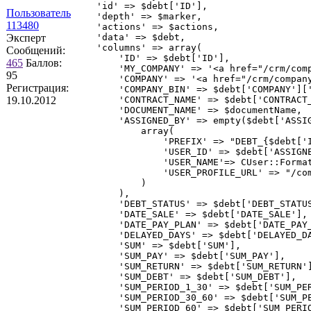
    'id' => $debt['ID'],

Пользователь
    'depth' => $marker,

113480
    'actions' => $actions,

Эксперт
    'data' => $debt,

    'columns' => array(

Сообщений:
        'ID' => $debt['ID'],

465
Баллов:
        'MY_COMPANY' => '<a href="/crm/com
95
        'COMPANY' => '<a href="/crm/compan
Регистрация:
        'COMPANY_BIN' => $debt['COMPANY']['
19.10.2012
        'CONTRACT_NAME' => $debt['CONTRACT_
        'DOCUMENT_NAME' => $documentName,

        'ASSIGNED_BY' => empty($debt['ASSIG
            array(

                'PREFIX' => "DEBT_{$debt['I
                'USER_ID' => $debt['ASSIGNE
                'USER_NAME'=> CUser::Format
                'USER_PROFILE_URL' => "/com
            )

        ),

        'DEBT_STATUS' => $debt['DEBT_STATUS
        'DATE_SALE' => $debt['DATE_SALE'],

        'DATE_PAY_PLAN' => $debt['DATE_PAY_
        'DELAYED_DAYS' => $debt['DELAYED_DA
        'SUM' => $debt['SUM'],

        'SUM_PAY' => $debt['SUM_PAY'],

        'SUM_RETURN' => $debt['SUM_RETURN']
        'SUM_DEBT' => $debt['SUM_DEBT'],

        'SUM_PERIOD_1_30' => $debt['SUM_PER
        'SUM_PERIOD_30_60' => $debt['SUM_PE
        'SUM_PERIOD_60' => $debt['SUM_PERIO