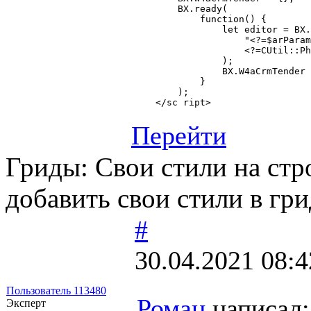
        BX.ready(

            function() {

                let editor = BX.
                    "<?=$arParam
                    <?=CUtil::Ph
                );

                BX.W4aCrmTender 
            }

        );

    </sc ript>
Перейти
Гриды: Свои стили на стр
добавить свои стили в гри
#
30.04.2021 08:4
Пользователь 113480
Роман
написал:
Эксперт