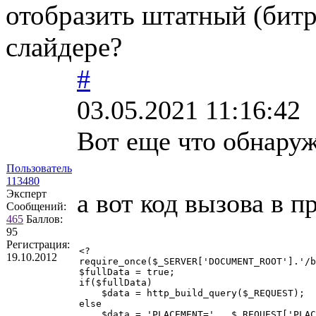
отобразить штатный (бит
слайдере?
#
03.05.2021 11:16:42
Вот еще что обнаруж
Пользователь
113480
Эксперт
а вот код вызова в 
Сообщений:
465
Баллов:
95
Регистрация:
<?

19.10.2012
require_once($_SERVER['DOCUMENT_ROOT'].'/b
$fullData = true;

if($fullData)

    $data = http_build_query($_REQUEST);

else

    $data = 'PLACEMENT=' . $_REQUEST['PLAC