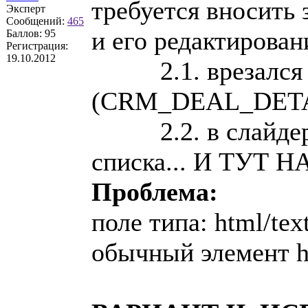
требуется вносить 
Эксперт
Сообщений:
465
и его редактирован
Баллов:
95
Регистрация:
19.10.2012
2.1. врезался в
(CRM_DEAL_DET
2.2. в слайдере 
списка... И ТУТ 
Проблема:
поле типа: html/tex
обычный элемент ht