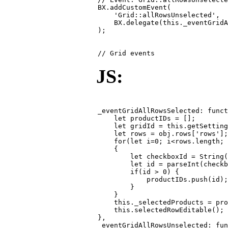
BX.addCustomEvent(

    'Grid::allRowsUnselected',

    BX.delegate(this._eventGridA
);

JS:
_eventGridAllRowsSelected: funct
    let productIDs = [];

    let gridId = this.getSetting
    let rows = obj.rows['rows'];

    for(let i=0; i<rows.length; 
    {

        let checkboxId = String(
        let id = parseInt(checkb
        if(id > 0) {

            productIDs.push(id);

        }

    }

    this._selectedProducts = pro
    this.selectedRowEditable();

},

_eventGridAllRowsUnselected: fun