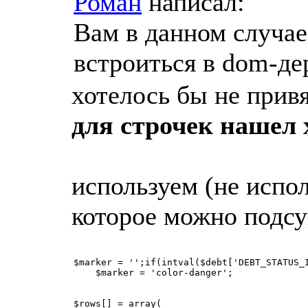
Роман
написал:
Вам в данном случае
встроиться в dom-де
хотелось бы не привя
для строчек нашел 
используем (не испо
которое можно подсу
$marker = '';if(intval($debt['DEBT_STATUS_I
    $marker = 'color-danger';

$rows[] = array(
