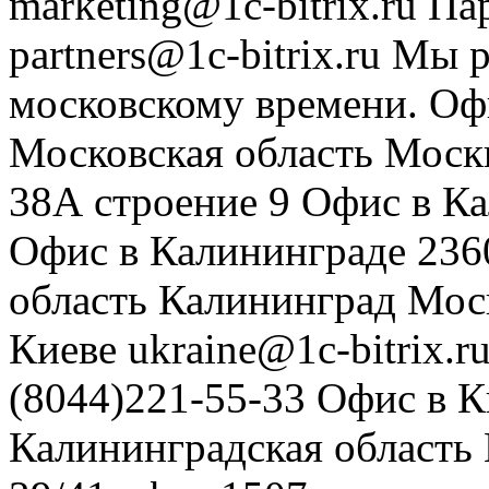
marketing@1c-bitrix.ru
Па
partners@1c-bitrix.ru
Мы р
московскому времени.
Оф
Московская область
Моск
38А строение 9
Офис в К
Офис в Калининграде
236
область
Калининград
Мос
Киеве
ukraine@1c-bitrix.r
(8044)221-55-33
Офис в К
Калининградская область