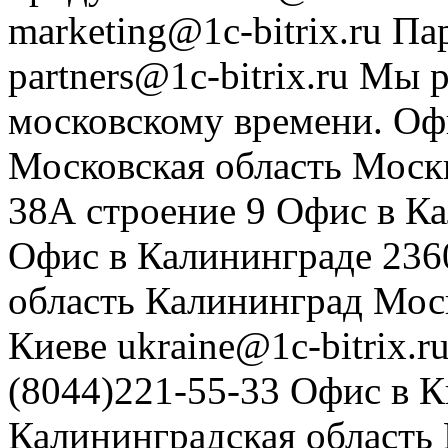
marketing@1c-bitrix.ru
Па
partners@1c-bitrix.ru
Мы р
московскому времени.
Оф
Московская область
Моск
38А строение 9
Офис в К
Офис в Калининграде
236
область
Калининград
Мос
Киеве
ukraine@1c-bitrix.r
(8044)221-55-33
Офис в К
Калининградская область