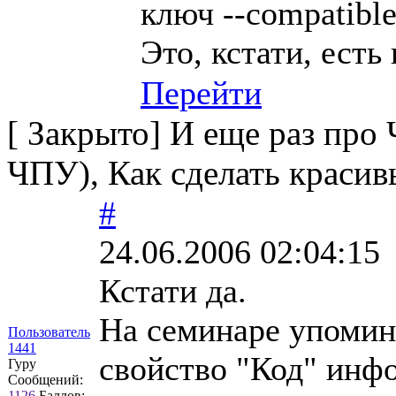
ключ --compatibl
Это, кстати, есть
Перейти
[
Закрыто
]
И еще раз про
ЧПУ), Как сделать краси
#
24.06.2006 02:04:15
Кстати да.
На семинаре упомин
Пользователь
1441
свойство "Код" инфо
Гуру
Сообщений:
1126
Баллов: