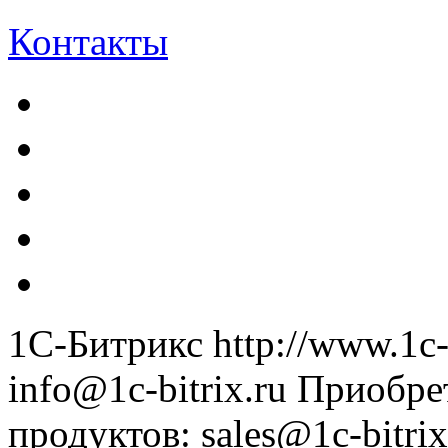
Контакты
1С-Битрикс
http://www.1c-
info@1c-bitrix.ru
Приобре
продуктов
:
sales@1c-bitrix