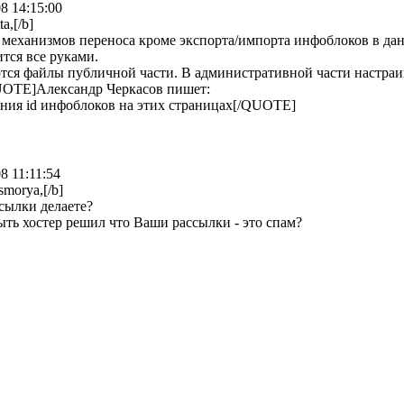
8 14:15:00
a,[/b]
механизмов переноса кроме экспорта/импорта инфоблоков в дан
тся все руками.
ся файлы публичной части. В административной части настраив
UOTE]Александр Черкасов пишет:
ния id инфоблоков на этих страницах[/QUOTE]
8 11:11:54
smorya,[/b]
сылки делаете?
ть хостер решил что Ваши рассылки - это спам?