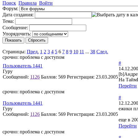
Поиск
Правила
Войти
Форум:
Дата создания:
Тема:
Сообщение:
Упорядочить:
Страницы:
Пред.
1
2
3
4
5
6
7
8
9
10
11
...
38
След.
срочно: проблема с доступом
#
Пользователь 1441
14.12.200
Гуру
[b]Андре
Сообщений:
1126
Баллов:
569
Регистрация:
23.03.2005
На Тайм
Перейти
срочно: проблема с доступом
#
Пользователь 1441
12.12.200
Гуру
ежики пл
Сообщений:
1126
Баллов:
569
Регистрация:
23.03.2005
еще в 20
Перейти
срочно: проблема с доступом
#