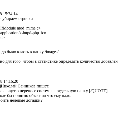
8 15:34:14
ss убираем строчки
IfModule mod_mime.c>
pplication/x-httpd-php .ico
le>
адо было класть в папку /images/
ано для того, чтобы в статистике определять количество добавле
8 14:16:20
Николай Санников пишет:
речь идет о переносе системы в отдельную папку [/QUOTE]
оде бы понятно объяснил что ему надо.
роить нелепые догадки?