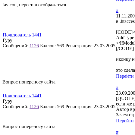
favicon, перестал отображаться
#
11.11.200
в .htacce
[CODE]<
Пользователь 1441
AddType a
Гуру
</IfModu
Сообщений:
1126
Баллов:
569
Регистрация:
23.03.2005
[/CODE]
иконку н
это сдел
Перейти
Вопрос попереносу сайта
#
23.09.200
Пользователь 1441
[QUOTE]
Гуру
если же 
Сообщений:
1126
Баллов:
569
Регистрация:
23.03.2005
Автор вр
Зачем ст
Перейти
Вопрос попереносу сайта
#