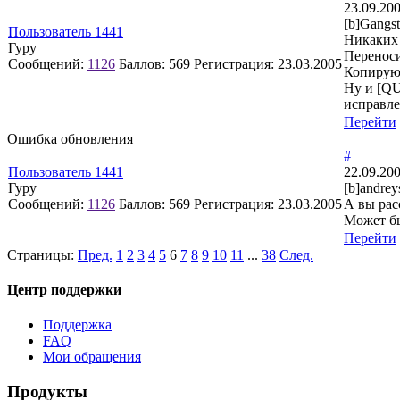
23.09.200
[b]Gangstt
Пользователь 1441
Никаких 
Гуру
Переноси
Сообщений:
1126
Баллов:
569
Регистрация:
23.03.2005
Копируют
Ну и [Q
исправле
Перейти
Ошибка обновления
#
Пользователь 1441
22.09.200
Гуру
[b]andrey
Сообщений:
1126
Баллов:
569
Регистрация:
23.03.2005
А вы рас
Может бы
Перейти
Страницы:
Пред.
1
2
3
4
5
6
7
8
9
10
11
...
38
След.
Центр поддержки
Поддержка
FAQ
Мои обращения
Продукты