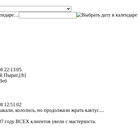
…
8 22:13:05
й Пыриг,[/b]
Веб
8 12:51:02
акали, кололись, но продолжали жрать кактус....
07 году ВСЕХ клиентов увели с мастерхоста.