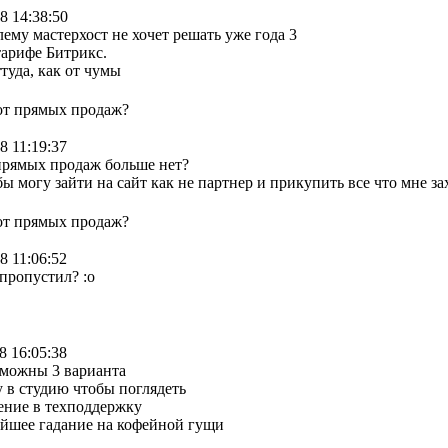
8 14:38:50
лему мастерхост не хочет решать уже года 3
тарифе Битрикс.
ттуда, как от чумы
 от прямых продаж?
8 11:19:37
прямых продаж больше нет?
бы могу зайти на сайт как не партнер и прикупить все что мне за
 от прямых продаж?
8 11:06:52
 пропустил? :o
8 16:05:38
зможны 3 варианта
у в студию чтобы поглядеть
ение в техподдержку
ейшее гадание на кофейной гущи