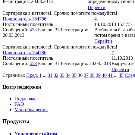
Регистрация:
20.03.2013
определённому свойств
Перейти
Сортировка в каталоге!, Срочно помогите пожалуйста!
Пользователь 164786
#
Постоянный посетитель
14.10.2013 15:47:51
Сообщений:
458
Баллов:
37
Регистрация:
В общем всё зарабо
20.03.2013
потом бренд с назва
Перейти
Сортировка в каталоге!, Срочно помогите пожалуйста!
Пользователь 164786
#
Постоянный посетитель
11.10.2013 
Сообщений:
458
Баллов:
37
Регистрация:
20.03.2013
Выручайте 
Перейти
Страницы:
Пред.
1
...
31
32
33
34
35
36
37
38
39
40
41
...
45
След
Центр поддержки
Поддержка
FAQ
Мои обращения
Продукты
Управление сайтом