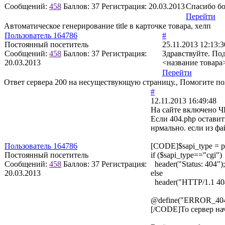
Сообщений:
458
Баллов:
37
Регистрация:
20.03.2013
Спасибо б
Перейти
Автоматическое генерирование title в карточке товара, хелп
Пользователь 164786
#
Постоянный посетитель
25.11.2013 12:13:3
Сообщений:
458
Баллов:
37
Регистрация:
Здравствуйте. По
20.03.2013
<название товара>:
Перейти
Ответ сервера 200 на несуществующую страницу., Помогите п
#
12.11.2013 16:49:48
На сайте включено 
Если 404.php оставит
нрмально. если из фа
Пользователь 164786
[CODE]$sapi_type = p
Постоянный посетитель
if ($sapi_type=="cgi")
Сообщений:
458
Баллов:
37
Регистрация:
header("Status: 404");
20.03.2013
else
header("HTTP/1.1 404
@define("ERROR_404
[/CODE]То сервер нач