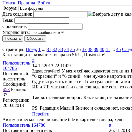
Поиск
Правила
Войти
Форум:
Дата создания:
Тема:
Сообщение:
Упорядочить:
Страницы:
Пред.
1
...
31
32
33
34
35
36
37
38
39
40
41
...
45
След
Как вытащить название товара из SKU, Помогите!
#
Пользователь
14.12.2013 22:11:09
164786
Здравствуйте! У меня сейчас характеристики из 
Постоянный
"6 красный" и "6 синий" мне нужно напротив эти
посетитель
буду выгружать в него из 1с актуальные остатки
Сообщений:
ИБ и ИБ магазин1 и если совпадение есть, то соо
458
Баллов:
37
Так вот главный вопрос: Как вытащить названи
Регистрация:
20.03.2013
PS. Редакция Малый Бизнес и складов нет, из-за 
Перейти
Автоматическое генерирование title в карточке товара, хелп
Пользователь 164786
#
Постоянный посетитель
26.11.2013 