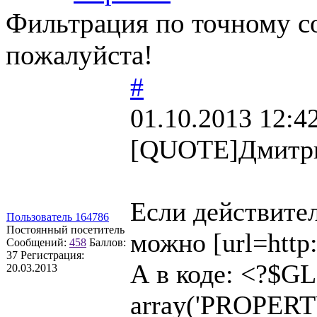
Фильтрация по точному с
пожалуйста!
#
01.10.2013 12:4
[QUOTE]Дмитри
Если действител
Пользователь 164786
Постоянный посетитель
можно [url=http:
Сообщений:
458
Баллов:
37
Регистрация:
А в коде: <?$GL
20.03.2013
array('PROPERT