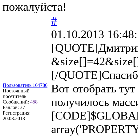
пожалуйста!
#
01.10.2013 16:48
[QUOTE]Дмитрий
&size[]=42&size[
[/QUOTE]Спасибо
Вот отобрать тут
Пользователь 164786
Постоянный
посетитель
получилось масс
Сообщений:
458
Баллов:
37
[CODE]$GLOBALS[
Регистрация:
20.03.2013
array('PROPERTY_