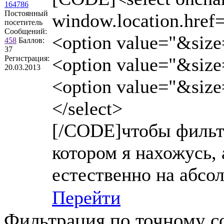
164786
Постоянный
window.location.href=
посетитель
Сообщений:
<option value="&siz
458
Баллов:
37
Регистрация:
<option value="&siz
20.03.2013
<option value="&siz
</select>
[/CODE]чтобы фильтр
котором я нахожусь, 
естественно на абс
Перейти
Фильтрация по точному с