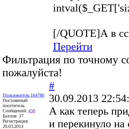
intval($_GET['siz
[/QUOTE]А в сс
Перейти
Фильтрация по точному с
пожалуйста!
#
30.09.2013 22:54
Пользователь 164786
Постоянный
посетитель
А как теперь пр
Сообщений:
458
Баллов:
37
и перекинуло на
Регистрация:
20.03.2013