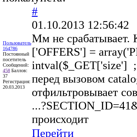
#
01.10.2013 12:56:42
Мм не срабатывает. 
Пользователь
['OFFERS'] = array(
164786
Постоянный
посетитель
intval($_GET['size'] 
Сообщений:
458
Баллов:
перед вызовом catalo
37
Регистрация:
20.03.2013
отфильтровывает сов
...?SECTION_ID=41&?
происходит
Перейти