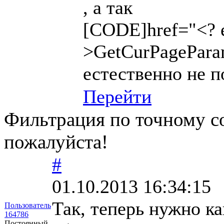
, а так
[CODE]href="<?
>GetCurPageParam
естественно не п
Перейти
Фильтрация по точному с
пожалуйста!
#
01.10.2013 16:34:15
Так, теперь нужно ка
Пользователь
164786
Постоянный