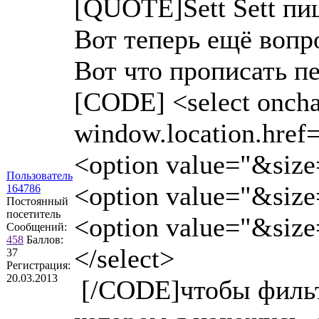
[QUOTE]Sett Sett пи
Вот теперь ещё вопр
Вот что прописать пе
[CODE] <select oncha
window.location.href=
<option value="&siz
Пользователь
<option value="&siz
164786
Постоянный
посетитель
<option value="&siz
Сообщений:
458
Баллов:
</select>
37
Регистрация:
20.03.2013
[/CODE]чтобы фильтр