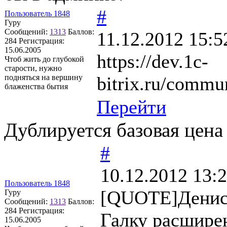
#
Пользователь 1848
Гуру
Сообщений:
1313
Баллов:
11.12.2012 15:5
284
Регистрация:
15.06.2005
https://dev.1c-
Чтоб жить до глубокой
старости, нужно
подняться на вершину
bitrix.ru/commu
блаженства бытия
Перейти
Дублируется базовая цена
#
10.12.2012 13:
Пользователь 1848
[QUOTE]Денис
Гуру
Сообщений:
1313
Баллов:
284
Регистрация:
Галку расшире
15.06.2005