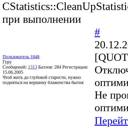
CStatistics::CleanUpStatist
при выполнении
#
20.12.
[QUOTE
Пользователь 1848
Гуру
Отключ
Сообщений:
1313
Баллов:
284
Регистрация:
15.06.2005
Чтоб жить до глубокой старости, нужно
оптими
подняться на вершину блаженства бытия
Не про
оптими
Перей