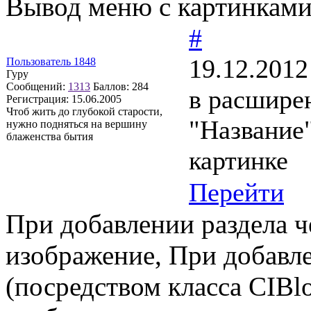
Вывод меню с картинкам
#
19.12.2012
Пользователь 1848
Гуру
Сообщений:
1313
Баллов:
284
в расшире
Регистрация:
15.06.2005
Чтоб жить до глубокой старости,
"Название"
нужно подняться на вершину
блаженства бытия
картинке
Перейти
При добавлении раздела ч
изображение, При добавле
(посредством класса CIBlo