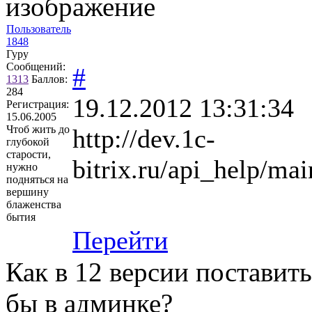
изображение
Пользователь
1848
Гуру
Сообщений:
#
1313
Баллов:
284
19.12.2012 13:31:34
Регистрация:
15.06.2005
Чтоб жить до
http://dev.1c-
глубокой
старости,
bitrix.ru/api_help/mai
нужно
подняться на
вершину
блаженства
бытия
Перейти
Как в 12 версии поставит
бы в админке?