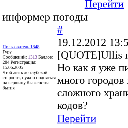
Перейти
информер погоды
#
19.12.2012 13:
Пользователь 1848
[QUOTE]Ullis 
Гуру
Сообщений:
1313
Баллов:
284
Регистрация:
Но как я уже п
15.06.2005
Чтоб жить до глубокой
много городов
старости, нужно подняться
на вершину блаженства
бытия
сложного храни
кодов?
Перейти