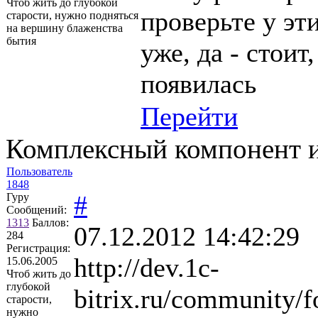
Чтоб жить до глубокой
проверьте у э
старости, нужно подняться
на вершину блаженства
бытия
уже, да - стоит
появилась
Перейти
Комплексный компонент и
Пользователь
1848
#
Гуру
Сообщений:
1313
Баллов:
07.12.2012 14:42:29
284
Регистрация:
http://dev.1c-
15.06.2005
Чтоб жить до
глубокой
bitrix.ru/community/
старости,
нужно