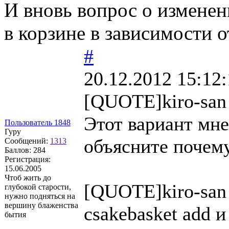
И вновь вопрос о изменен
в корзине в зависимости 
#
20.12.2012 15:12:
[QUOTE]kiro-san
Этот вариант мн
Пользователь 1848
Гуру
объясните почему
Сообщений:
1313
Баллов:
284
Регистрация:
15.06.2005
Чтоб жить до
[QUOTE]kiro-san
глубокой старости,
нужно подняться на
вершину блаженства
csakebasket add 
бытия