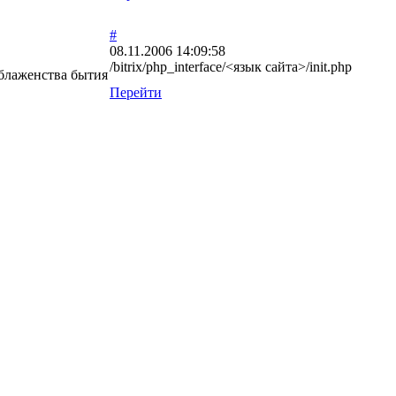
#
08.11.2006 14:09:58
/bitrix/php_interface/<язык сайта>/init.php
 блаженства бытия
Перейти