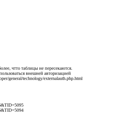
более, чтто таблицы не пересекаются.
спользоваться внешней авторизацией
loper/general/technology/ext
­ernalauth.php.html
D=6&TID=5095
D=6&TID=5094