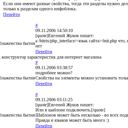
Если они имеют разные свойства, тогда эти разделы нужно д
только к разделам одного инфоблока.
Перейти
#
09.11.2006 14:50:10
[quote]Евгений Жуков пишет:
а /bitrix/php_interface/<язык сайта>/init.php что
 блаженства бытия
нет
Перейти
 конструктор характеристик для интернет магазина
#
09.11.2006 03:38:57
подробнее можно?
 блаженства бытия
Свойства на элементы можно установить тольк
Перейти
#
09.11.2006 03:11:25
[quote]Евгений Жуков пишет:
Или в шаблоне подключить.[/quote]
 блаженства бытия
Шаблонов может быть несколько - во всех под
Правда и языков может быть много :)
Перейти