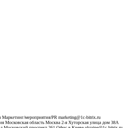
u
Маркетинг/мероприятия/PR
marketing@1c-bitrix.ru
ия
Московская область
Москва
2-я Хуторская улица дом 38А
ад
Московский проспект 261
Офис в Киеве
ukraine@1c-bitrix.ru