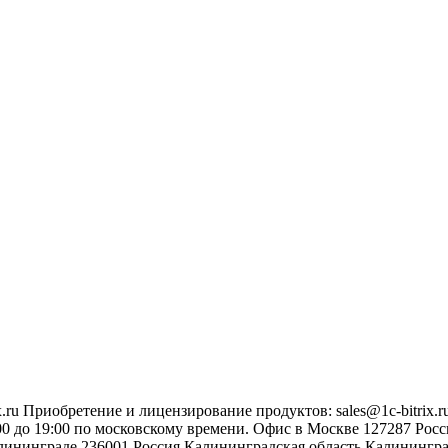
.ru
Приобретение и лицензирование продуктов
:
sales@1c-bitrix.r
0 до 19:00 по московскому времени.
Офис в Москве
127287
Росс
лининграде
236001
Россия
Калининградская область
Калинингр