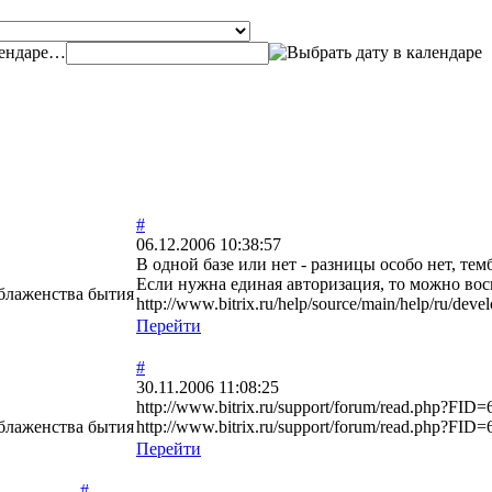
…
#
06.12.2006 10:38:57
В одной базе или нет - разницы особо нет, тем
Если нужна единая авторизация, то можно во
 блаженства бытия
http://www.bitrix.ru/help/source/main/help/ru/deve
Перейти
#
30.11.2006 11:08:25
http://www.bitrix.ru/support/forum/read.php?FI
 блаженства бытия
http://www.bitrix.ru/support/forum/read.php?FI
Перейти
#