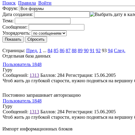
Поиск
Правила
Войти
Форум:
Дата создания:
Тема:
Сообщение:
Упорядочить:
Страницы:
Пред.
1
...
84
85
86
87
88
89
90
91
92
93
94
След.
Отдельная база данных
Пользователь 1848
Гуру
Сообщений:
1313
Баллов:
284
Регистрация:
15.06.2005
Чтоб жить до глубокой старости, нужно подняться на вершину
Постоянно запрашивает авторизацию
Пользователь 1848
Гуру
Сообщений:
1313
Баллов:
284
Регистрация:
15.06.2005
Чтоб жить до глубокой старости, нужно подняться на вершину
Импорт информационных блоков