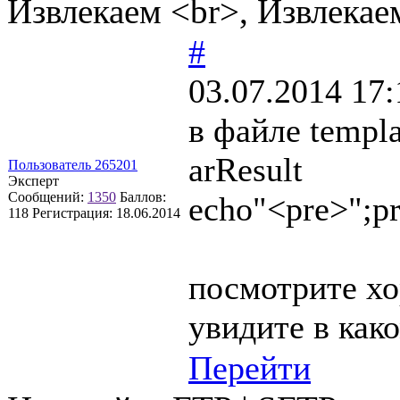
Извлекаем <br>, Извлекае
#
03.07.2014 17:
в файле templ
arResult
Пользователь 265201
Эксперт
Сообщений:
1350
Баллов:
echo"<pre>";pr
118
Регистрация:
18.06.2014
посмотрите хо
увидите в как
Перейти