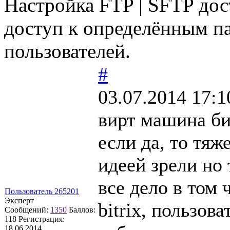
Настройка FTP | SFTP до
доступ к определённым п
пользователей.
#
03.07.2014 17:1
вирт машина би
если да, то тяж
идеей зрели но 
все дело в том 
Пользователь 265201
Эксперт
bitrix, пользова
Сообщений:
1350
Баллов:
118
Регистрация:
18.06.2014