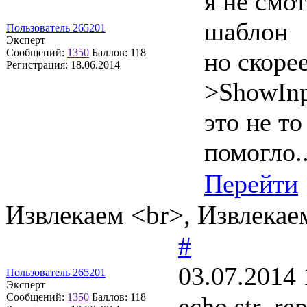
я не смо
шаблон
Пользователь 265201
Эксперт
Сообщений:
1350
Баллов:
118
но скоре
Регистрация:
18.06.2014
>ShowIn
это не то
помогло..
Перейти
Извлекаем <br>, Извлекае
#
03.07.2014 
Пользователь 265201
Эксперт
Сообщений:
1350
Баллов:
118
echo str_re