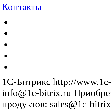
Контакты
1С-Битрикс
http://www.1c-
info@1c-bitrix.ru
Приобре
продуктов
:
sales@1c-bitrix