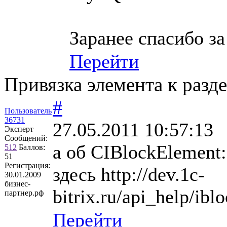
Заранее спасибо за
Перейти
Привязка элемента к разд
#
Пользователь
36731
27.05.2011 10:57:13
Эксперт
Сообщений:
а об CIBlockElement:
512
Баллов:
51
Регистрация:
здесь http://dev.1c-
30.01.2009
бизнес-
bitrix.ru/api_help/ibl
партнер.рф
Перейти