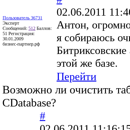
02.06.2011 11:4
Пользователь 36731
Антон, огромно
Эксперт
Сообщений:
512
Баллов:
51
Регистрация:
я собираюсь оч
30.01.2009
бизнес-партнер.рф
Битриксовские 
этой же базе.
Перейти
Возможно ли очистить та
CDatabase?
#
02.06.2011 11:16:1