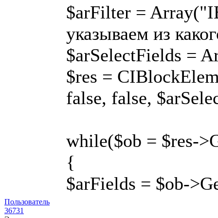
$arFilter = Array
указываем из како
$arSelectFields =
$res = CIBlockEleme
false, false, $arSele
while($ob = $res->
{
$arFields = $ob->Ge
Пользователь
36731