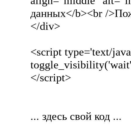
align="middle" alt="
данных</b><br />Пож
</div>
<script type='text/java
toggle_visibility('wait'
</script>
... здесь свой код ...