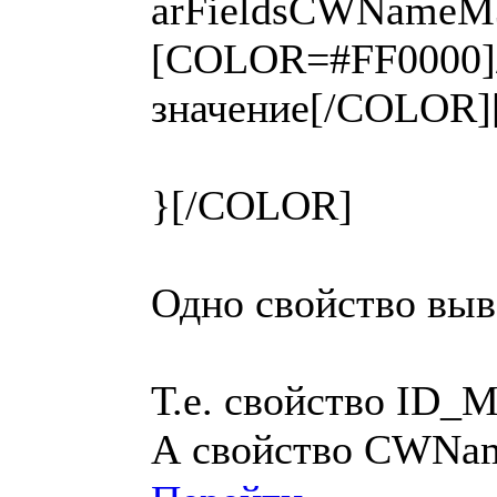
arFieldsCWNameM
[COLOR=#FF0000]//
значение[/COLOR
}[/COLOR]
Одно свойство выв
Т.е. свойство ID_
А свойство CWNam