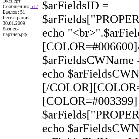
Эксперт
$arFieldsID =
Сообщений:
512
Баллов:
51
$arFields["PROP
Регистрация:
30.01.2009
бизнес-
echo "<br>".$arFiel
партнер.рф
[COLOR=#006600]/
$arFieldsCWName =
echo $arFieldsCWN
[/COLOR][COLOR=#
[COLOR=#003399]
$arFields["PROP
echo $arFieldsCW