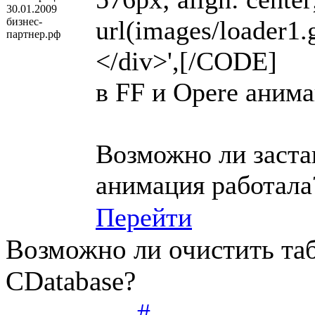
30.01.2009
бизнес-
url(images/loader1.g
партнер.рф
</div>',[/CODE]
в FF и Opere анимац
Возможно ли застав
анимация работала
Перейти
Возможно ли очистить та
CDatabase?
#