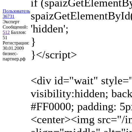
if (spaizGetElementBy
Пользователь
spaizGetElementById(id)
36731
Эксперт
'hidden';
Сообщений:
512
Баллов:
51
}
Регистрация:
30.01.2009
}</script>
бизнес-
партнер.рф
<div id="wait" style=
visibility:hidden; ba
#FF0000; padding: 5
<center><img src="/i