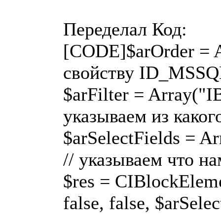
Переделал Код:
[CODE]$arOrder = Ar
свойству ID_MSSQ
$arFilter = Array
указываем из каког
$arSelectFields =
// указываем что н
$res = CIBlockElemen
false, false, $arSelec