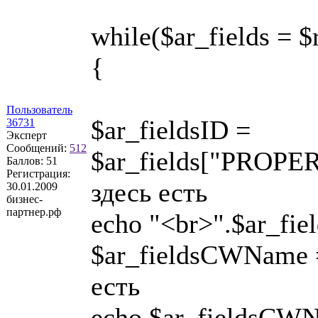
while($ar_fields = $
{
Пользователь
$ar_fieldsID =
36731
Эксперт
Сообщений:
512
$ar_fields["PROP
Баллов:
51
Регистрация:
здесь есть
30.01.2009
бизнес-
партнер.рф
echo "<br>".$ar_fiel
$ar_fieldsCWName =
есть
echo $ar_fieldsCWN