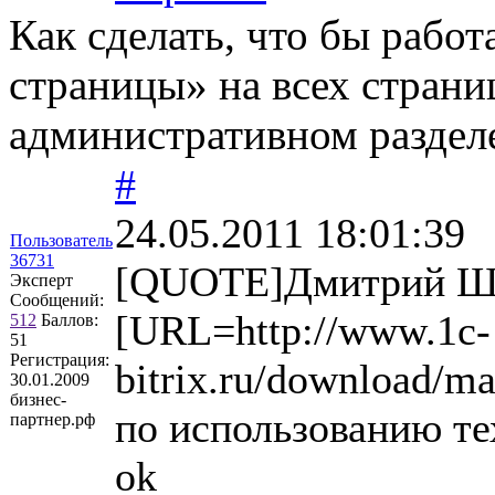
Как сделать, что бы работ
страницы» на всех страниц
административном раздел
#
24.05.2011 18:01:39
Пользователь
36731
[QUOTE]Дмитрий Шк
Эксперт
Сообщений:
[URL=http://www.1c-
512
Баллов:
51
Регистрация:
bitrix.ru/download/m
30.01.2009
бизнес-
по использованию т
партнер.рф
ok