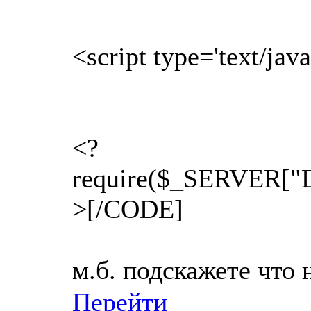
<script type='text/java
<?
require($_SERVER["
>[/CODE]
м.б. подскажете что 
Перейти