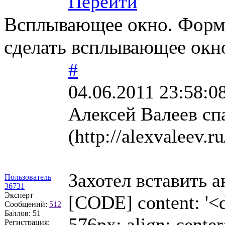
Перейти
Всплывающее окно. Форма
сделать всплывающее окно
#
04.06.2011 23:58:0
Алексей Валеев сп
(http://alexvaleev.
Захотел вставить 
Пользователь
36731
Эксперт
[CODE] content: '<d
Сообщений:
512
Баллов:
51
576px; align: cente
Регистрация: