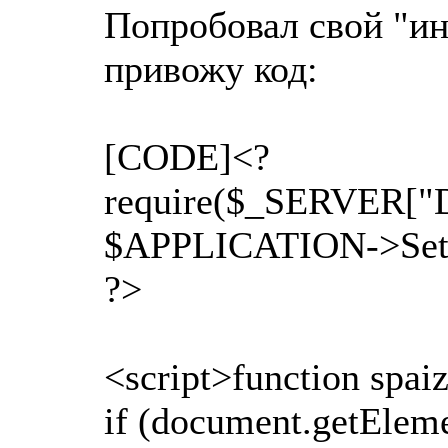
Попробовал свой "ин
привожу код:
[CODE]<?
require($_SERVER["
$APPLICATION->SetTi
?>
<script>function spa
if (document.getEleme