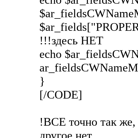
$ar_fieldsCWName
$ar_fields["PROP
!!!здесь НЕТ
echo $ar_fieldsCW
ar_fieldsCWNameM
}
[/CODE]
!ВСЕ точно так же,
другое нет