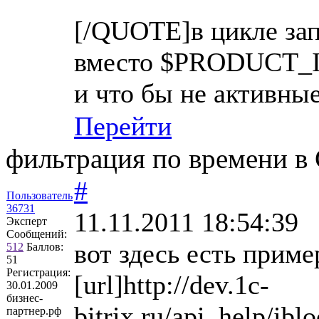
[/QUOTE]в цикле за
вместо $PRODUCT_ID
и что бы не активны
Перейти
фильтрация по времени в 
#
Пользователь
36731
11.11.2011 18:54:39
Эксперт
Сообщений:
вот здесь есть прим
512
Баллов:
51
Регистрация:
[url]http://dev.1c-
30.01.2009
бизнес-
bitrix.ru/api_help/ibl
партнер.рф