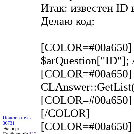
Итак: известен ID 
Делаю код:
[COLOR=#00a650]
$arQuestion["ID"];
[COLOR=#00a650] 
CLAnswer::GetLis
[COLOR=#00a650] 
[/COLOR]
Пользователь
[COLOR=#00a650]
36731
Эксперт
Сообщений:
512