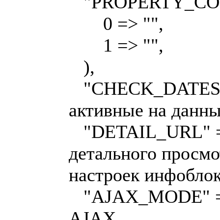
"PROPERTY_CODE"
0 => "",
1 => "",
),
"CHECK_DATES" =
активные на данн
"DETAIL_URL" =>
детального просмо
настроек инфоблок
"AJAX_MODE" =>
AJAX