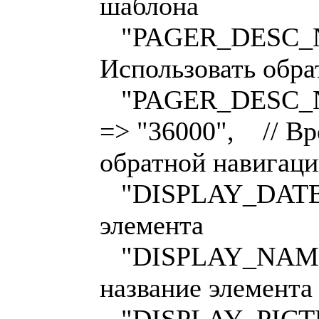
шаблона
"PAGER_DESC_N
Использовать обр
"PAGER_DESC_
=> "36000", // Вр
обратной навигац
"DISPLAY_DATE" 
элемента
"DISPLAY_NAME"
название элемента
"DISPLAY_PICTUR