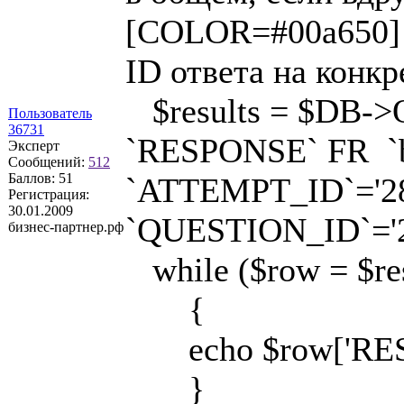
[COLOR=#00a650] /
ID ответа на конк
$results = $DB->Q
Пользователь
36731
`RESPONSE` FR `b
Эксперт
Сообщений:
512
Баллов:
51
`ATTEMPT_ID`='2
Регистрация:
30.01.2009
`QUESTION_ID`='2
бизнес-партнер.рф
while ($row = $res
{
echo $row['RE
}