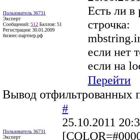
Есть ли в 
Пользователь 36731
Эксперт
строчка:
Сообщений:
512
Баллов:
51
Регистрация:
30.01.2009
mbstring.
бизнес-партнер.рф
если нет т
если на lo
Перейти
Вывод отфильтрованных по
#
25.10.2011 20:
Пользователь 36731
[COLOR=#00000
Эксперт