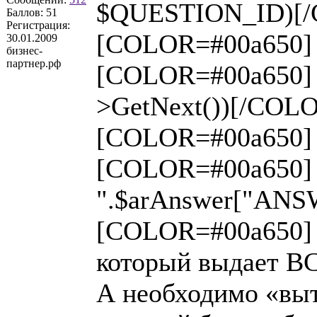
$QUESTION_ID)[
Баллов:
51
Регистрация:
[COLOR=#00a650] 
30.01.2009
бизнес-
партнер.рф
[COLOR=#00a650] w
>GetNext())[/COL
[COLOR=#00a650]
[COLOR=#00a650] 
".$arAnswer["ANS
[COLOR=#00a650]
который выдает ВС
А необходимо «выт