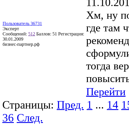
11.10.20
Хм, ну п
Пользователь 36731
где там 
Эксперт
Сообщений:
512
Баллов:
51
Регистрация:
рекомен
30.01.2009
бизнес-партнер.рф
сформули
тогда вер
повысить
Перейти
Страницы:
Пред.
1
...
14
1
36
След.