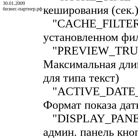
30.01.2009
кеширования (сек.
бизнес-партнер.рф
"CACHE_FILTER" 
установленном фи
"PREVIEW_TRUNC
Максимальная длин
для типа текст)
"ACTIVE_DATE_F
Формат показа да
"DISPLAY_PANEL"
админ. панель кно