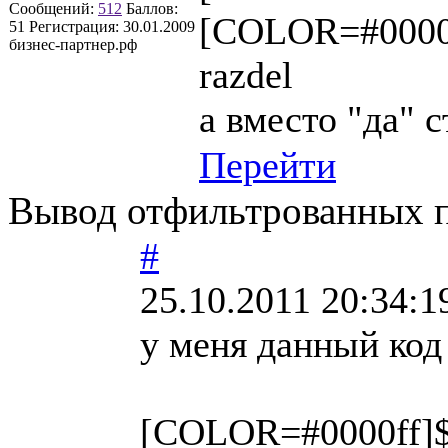
Сообщений:
512
Баллов:
[COLOR=#0000
51
Регистрация:
30.01.2009
бизнес-партнер.рф
razdel
а вместо "да" 
Перейти
Вывод отфильтрованных по
#
25.10.2011 20:34:1
у меня данный код
[COLOR=#0000ff]$ar