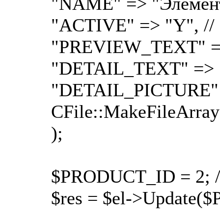
"NAME" => "Элемен
"ACTIVE" => "Y", //
"PREVIEW_TEXT" => 
"DETAIL_TEXT" => "т
"DETAIL_PICTURE"
CFile::MakeFileArr
);
$PRODUCT_ID = 2; //
$res = $el->Update(