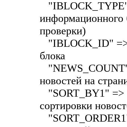
"IBLOCK_TYPE" =
информационного б
проверки)
"IBLOCK_ID" => 
блока
"NEWS_COUNT" =
новостей на стран
"SORT_BY1" => "r
сортировки новост
"SORT_ORDER1" 