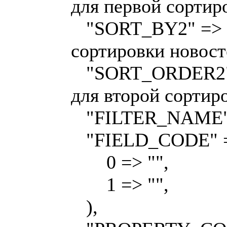
для первой сортир
"SORT_BY2" => "
сортировки новост
"SORT_ORDER2" =
для второй сортир
"FILTER_NAME" =>
"FIELD_CODE" =>
0 => "",
1 => "",
),