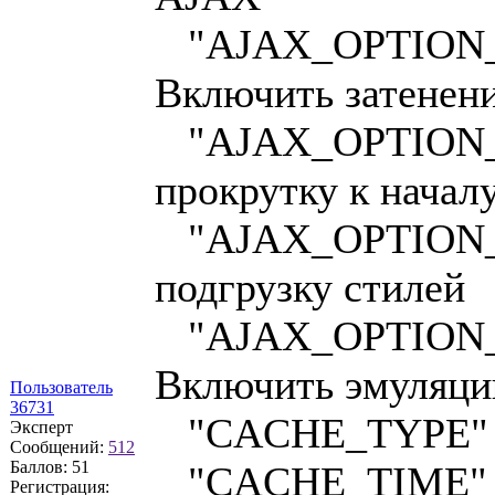
"AJAX_OPTION_
Включить затенен
"AJAX_OPTION_J
прокрутку к начал
"AJAX_OPTION_S
подгрузку стилей
"AJAX_OPTION_H
Включить эмуляци
Пользователь
36731
"CACHE_TYPE" =>
Эксперт
Сообщений:
512
Баллов:
51
"CACHE_TIME" =>
Регистрация: