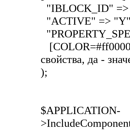
"IBLOCK_ID" => 
"ACTIVE" => "Y"
"PROPERTY_SPEC
[COLOR=#ff0000]
свойства, да - зна
);
$APPLICATION-
>IncludeComponent("