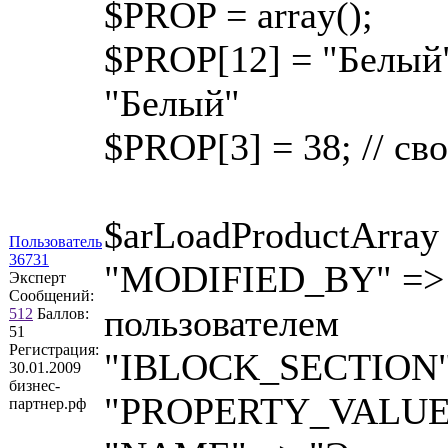
$PROP = array();
$PROP[12] = "Белый";
"Белый"
$PROP[3] = 38; // св
$arLoadProductArray 
Пользователь
36731
"MODIFIED_BY" => $
Эксперт
Сообщений:
пользователем
512
Баллов:
51
Регистрация:
"IBLOCK_SECTION" =>
30.01.2009
бизнес-
"PROPERTY_VALUES
партнер.рф