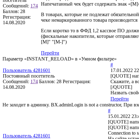
посетитель
Напечатанный чек будет содержать знак «[М]
Сообщений:
174
Баллов:
28
В товарах, которые не подлежат обязательной
Регистрация:
чеке немаркированного товара производится
14.08.2020
Если коротко то в ФФД 1,2 кассвое ПО должн
(фискальные накопители, которые отправляют
[M]" "[M-]")
Перейти
Параметр «INSTANT_RELOAD» в «Умном фильтре»
#
Пользователь 4281601
17.01.2022 22
Постоянный посетитель
[QUOTE] нап
Сообщений:
174
Баллов:
28
Регистрация:
Скажите, а в
14.08.2020
[/QUOTE]
Назвать свой
Перейти
Не заходит в админку. BX.adminLogin is not a constructor, При 
#
15.01.2022 23:
[QUOTE] напи
[QUOTE] напи
Connection to s
Пользователь 4281601
На сайте уста