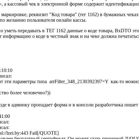
», а кассовый чек в электронной форме содержит идентификацио
 маркировке, реквизит "Код товара" (тег 1162) в бумажных чеках
 по желанию пользователя онлайн кассы.
о уметь передавать в ТЕГ 1162 данные о коде товара, BxDTO это
 информацию о коде в честный знак и на чеке должна печататься
:10:10
исал:
от эти параметры типа arrFilter_348_2130392397=Y как-то можно
ство более человечно?))
входе в админку пропадает форма и в консоли разработчика пишет 
41:00
сал:
сал:
sl://lzei.by:443 Fail[/QUOTE]
новлен бесплатный сертификат. Он может стать причиной ?[/Q