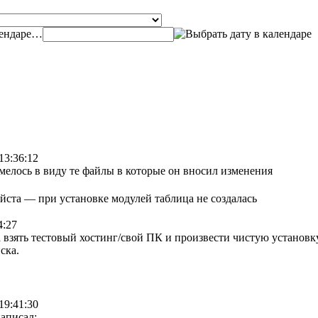
…
13:36:12
елось в виду те файлы в которые он вносил изменения
луйста — при установке модулей таблица не создалась
4:27
 взять тестовый хостинг/свой ПК и произвести чистую установку
ска.
19:41:30
аписал: