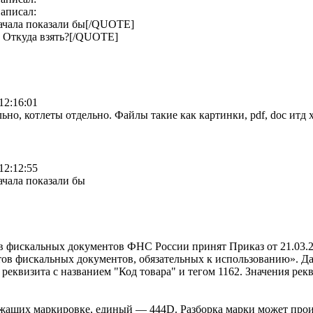
аписал:
ачала показали бы[/QUOTE]
 Откуда взять?[/QUOTE]
12:16:01
ьно, котлеты отдельно. Файлы такие как картинки, pdf, doc итд 
12:12:55
ачала показали бы
ов фискальных документов ФНС России принят Приказ от 21.0
ов фискальных документов, обязательных к использованию». Д
реквизита с названием "Код товара" и тегом 1162. Значения рек
ежащих маркировке, единый — 444D. Разборка марки может прои