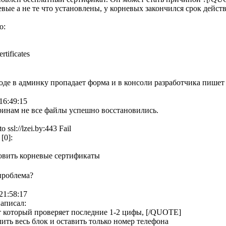
евые а не те что установлены, у корневых закончился срок дейст
о:
ertificates
входе в админку пропадает форма и в консоли разработчика пишет 
16:49:15
ринам не все файлы успешно восстановились.
o ssl://lzei.by:443 Fail
 [0]:
овить корневые сертификаты
проблема?
21:58:17
аписал:
т который проверяет последние 1-2 цифы, [/QUOTE]
ить весь блок и оставить только номер телефона