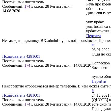
Постоянный посетитель
Речь про корн
Сообщений:
174
Баллов:
28
Регистрация:
обновить.
14.08.2020
Для CentOS эт
yum update
yum install ca-c
update-ca-trust
Перейти
Не заходит в админку. BX.adminLogin is not a constructor, При 
#
08.01.2022 
Судя по ск
Пользователь 4281601
Постоянный посетитель
Connection t
Сообщений:
174
Баллов:
28
Регистрация:
14.08.2020
Socket error
нужно обн
Перейти
Некорректно отображается номер телефона. В чём может быть 
#
Пользователь 4281601
24.12.2021 
Постоянный посетитель
[QUOTE] н
Сообщений:
174
Баллов:
28
Регистрация:
14.08.2020
есть скрип
Проще удал