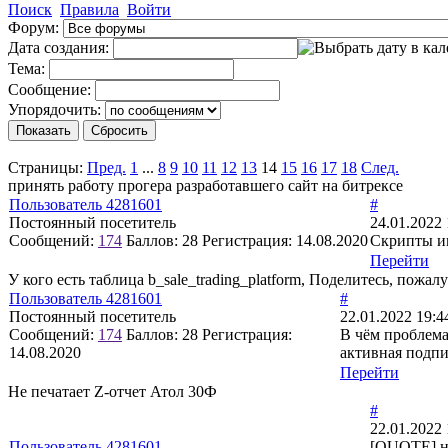
Поиск
Правила
Войти
Форум:
Дата создания:
Тема:
Сообщение:
Упорядочить:
Страницы:
Пред.
1
...
8
9
10
11
12
13
14
15
16
17
18
След.
принять работу прогера разработавшего сайт на битрексе
Пользователь 4281601
#
Постоянный посетитель
24.01.2022 
Сообщений:
174
Баллов:
28
Регистрация:
14.08.2020
Скрипты им
Перейти
У кого есть таблица b_sale_trading_platform, Поделитесь, пожа
Пользователь 4281601
#
Постоянный посетитель
22.01.2022 19:4
Сообщений:
174
Баллов:
28
Регистрация:
В чём проблема
14.08.2020
активная подпи
Перейти
Не печатает Z-отчет Атол 30Ф
#
22.01.2022 
Пользователь 4281601
[QUOTE] н