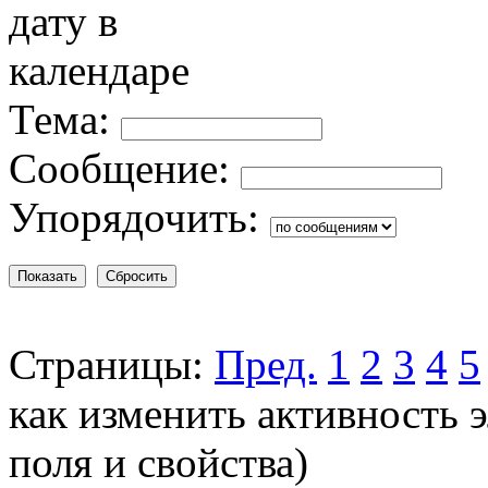
Тема:
Сообщение:
Упорядочить:
Страницы:
Пред.
1
2
3
4
5
как изменить активность э
поля и свойства)