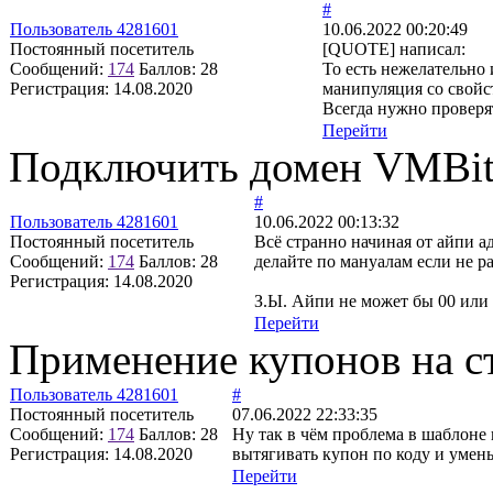
#
Пользователь 4281601
10.06.2022 00:20:49
Постоянный посетитель
[QUOTE] написал:
Сообщений:
174
Баллов:
28
То есть нежелательно 
Регистрация:
14.08.2020
манипуляция со свой
Всегда нужно проверя
Перейти
Подключить домен VMBitr
#
Пользователь 4281601
10.06.2022 00:13:32
Постоянный посетитель
Всё странно начиная от айпи а
Сообщений:
174
Баллов:
28
делайте по мануалам если не ра
Регистрация:
14.08.2020
З.Ы. Айпи не может бы 00 или
Перейти
Применение купонов на с
Пользователь 4281601
#
Постоянный посетитель
07.06.2022 22:33:35
Сообщений:
174
Баллов:
28
Ну так в чём проблема в шаблоне 
Регистрация:
14.08.2020
вытягивать купон по коду и уме
Перейти