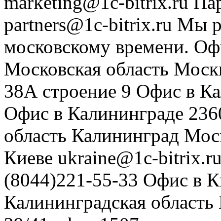
marketing@1c-bitrix.ru
Па
partners@1c-bitrix.ru
Мы р
московскому времени.
Оф
Московская область
Моск
38А строение 9
Офис в К
Офис в Калининграде
236
область
Калининград
Мос
Киеве
ukraine@1c-bitrix.r
(8044)221-55-33
Офис в К
Калининградская область