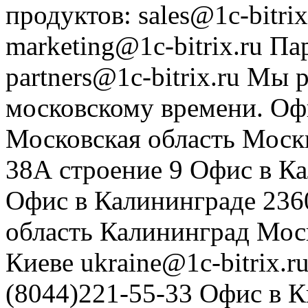
продуктов
:
sales@1c-bitrix
marketing@1c-bitrix.ru
Па
partners@1c-bitrix.ru
Мы р
московскому времени.
Оф
Московская область
Моск
38А строение 9
Офис в К
Офис в Калининграде
236
область
Калининград
Мос
Киеве
ukraine@1c-bitrix.r
(8044)221-55-33
Офис в К