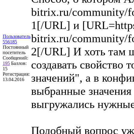
bitrix.ru/community
1[/URL] и [URL=https
bitrix.ru/community
Пользователь
556185
Постоянный
2[/URL] И хоть там 
посетитель
Сообщений:
создавать свойство т
195
Баллов:
15
Регистрация:
значений", а в конф
13.04.2016
выбранные значения 
выгружались нужные 
Подобный вопрос уже 