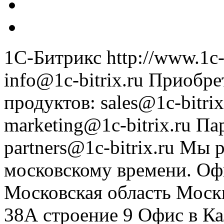
1С-Битрикс
http://www.1c-
info@1c-bitrix.ru
Приобре
продуктов
:
sales@1c-bitrix
marketing@1c-bitrix.ru
Па
partners@1c-bitrix.ru
Мы р
московскому времени.
Оф
Московская область
Моск
38А строение 9
Офис в К