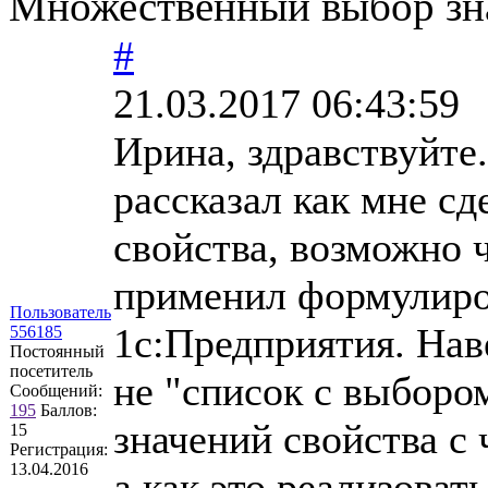
Множественный выбор зна
#
21.03.2017 06:43:59
Ирина, здравствуйте.
рассказал как мне с
свойства, возможно 
применил формулиро
Пользователь
1с:Предприятия. Нав
556185
Постоянный
посетитель
не "список с выбором
Сообщений:
195
Баллов:
значений свойства с
15
Регистрация:
13.04.2016
а как это реализоват