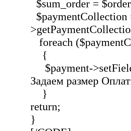
$sum_order = $order-
$paymentCollection 
>getPaymentCollectio
foreach ($paymentCo
{
$payment->setField(
Задаем размер Оплат
}
return;
}