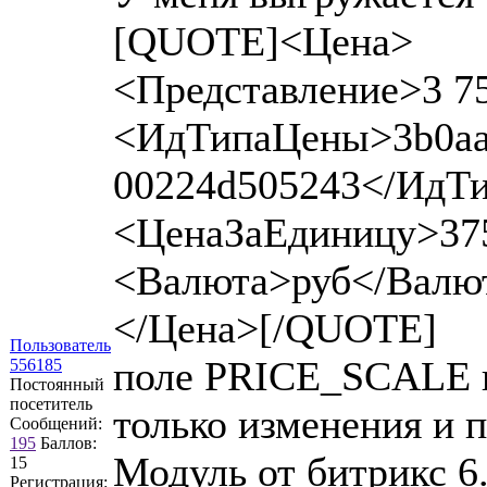
[QUOTE]<Цена>
<Представление>3 75
<ИдТипаЦены>3b0aaf
00224d505243</ИдТ
<ЦенаЗаЕдиницу>37
<Валюта>руб</Валю
</Цена>[/QUOTE]
Пользователь
поле PRICE_SCALE ве
556185
Постоянный
посетитель
только изменения и 
Сообщений:
195
Баллов:
Модуль от битрикс 6.
15
Регистрация: