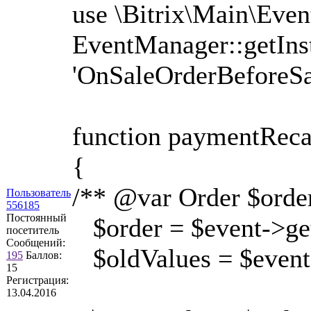
use \Bitrix\Main\Even
EventManager::getInst
'OnSaleOrderBeforeSa
function paymentReca
{
/** @var Order $order
Пользователь
556185
Постоянный
$order = $event->ge
посетитель
Сообщений:
$oldValues = $event
195
Баллов:
15
Регистрация:
13.04.2016