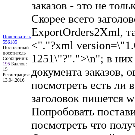
заказов - это не тол
Скорее всего заголо
ExportOrders2Xml, т
Пользователь
<"."?xml version=\"1
556185
Постоянный
посетитель
1251\"?".">\n"; в ни
Сообщений:
195
Баллов:
документа заказов, 
15
Регистрация:
13.04.2016
посмотреть есть ли в
заголовок пишется w
Попробовать постави
посмотреть что полу