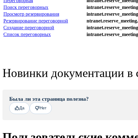
Переговорная
intranet.reserve_meetin
Поиск переговорных
intranet.reserve_meetin
Просмотр резервирования
intranet.reserve_meetin
Резервирование переговорной
ntranet.reserve_meeting
Создание переговорной
intranet.reserve_meetin
Список переговорных
intranet.reserve_meeting.
Новинки документации в 
Была ли эта страница полезна?
Да
Нет
Пользовательские комм