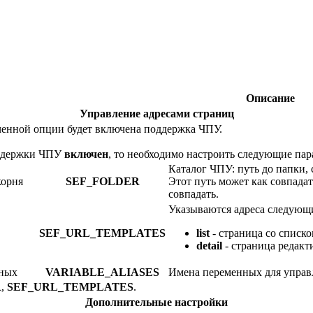
Описание
Управление адресами страниц
ченной опции будет включена поддержка ЧПУ.
ддержки ЧПУ
включен
, то необходимо настроить
следующие пар
Каталог ЧПУ: путь до папки, 
корня
SEF_FOLDER
Этот путь может как совпадат
совпадать.
Указываются адреса следующ
SEF_URL_TEMPLATES
list
- страница со списко
detail
- страница редакт
ных
VARIABLE_ALIASES
Имена переменных для управ
R
,
SEF_URL_TEMPLATES
.
Дополнительные настройки