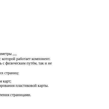
аметры
с которой работает компонент.
ь с физическим путём, так и не
их страниц:
м карт;
ирования пластиковой карты.
ления страницами.