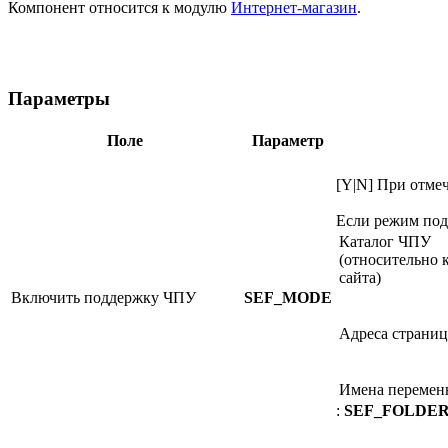
Компонент относится к модулю
Интернет-магазин
.
Параметры
Поле
Параметр
[Y|N] При отме
Если режим по
Каталог ЧПУ
(относительно 
сайта)
Включить поддержку ЧПУ
SEF_MODE
Адреса страниц
Имена перемен
:
SEF_FOLDE