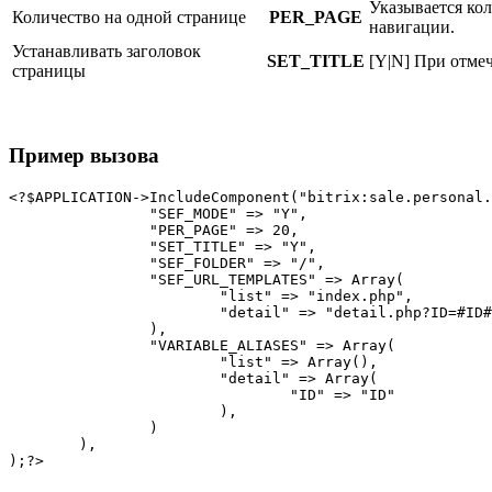
Указывается ко
Количество на одной странице
PER_PAGE
навигации.
Устанавливать заголовок
SET_TITLE
[Y|N] При отме
страницы
Пример вызова
<?$APPLICATION->IncludeComponent("bitrix:sale.personal.
		"SEF_MODE" => "Y",

		"PER_PAGE" => 20,

		"SET_TITLE" => "Y",

		"SEF_FOLDER" => "/",

		"SEF_URL_TEMPLATES" => Array(

			"list" => "index.php",

			"detail" => "detail.php?ID=#ID#"

		),

		"VARIABLE_ALIASES" => Array(

			"list" => Array(),

			"detail" => Array(

				"ID" => "ID"

			),

		)

	),
