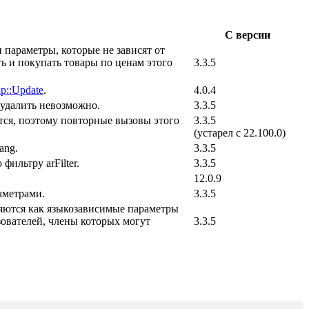
С версии
 параметры, которые не зависят от
ь и покупать товары по ценам этого
3.3.5
p::Update
.
4.0.4
 удалить невозможно.
3.3.5
ется, поэтому повторные вызовы этого
3.3.5
(устарел с 22.100.0)
ang.
3.3.5
ильтру arFilter.
3.3.5
12.0.9
аметрами.
3.3.5
аняются как языкозависимые параметры
ьзователей, члены которых могут
3.3.5