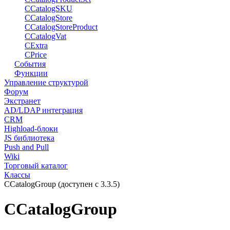
CCatalogSKU
CCatalogStore
CCatalogStoreProduct
CCatalogVat
CExtra
CPrice
События
Функции
Управление структурой
Форум
Экстранет
AD/LDAP интеграция
CRM
Highload-блоки
JS библиотека
Push and Pull
Wiki
Торговый каталог
Классы
CCatalogGroup (доступен с 3.3.5)
CCatalogGroup