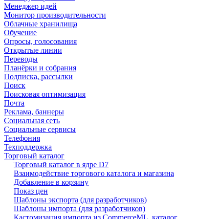
Менеджер идей
Монитор производительности
Облачные хранилища
Обучение
Опросы, голосования
Открытые линии
Переводы
Планёрки и собрания
Подписка, рассылки
Поиск
Поисковая оптимизация
Почта
Реклама, баннеры
Социальная сеть
Социальные сервисы
Телефония
Техподдержка
Торговый каталог
Торговый каталог в ядре D7
Взаимодействие торгового каталога и магазина
Добавление в корзину
Показ цен
Шаблоны экспорта (для разработчиков)
Шаблоны импорта (для разработчиков)
Кастомизация импорта из CommerceML, каталог