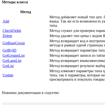
Методы класса
Метод
Метод добавляет новый тип цен. П
Add
языка. Так же есть возможность у
типа.
CheckFields
Метод служит для проверки пара
Delete
Метод удаляет тип цены с кодом I
Метод возвращает код и внутренне
GetBaseGroup
метода в рамках одной страницы 
GetByID
Метод возвращает параметры типа 
GetGroupsList
Метод возвращает записи из табли
GetLangList
Метод возвращает языкозависимые
GetList
Метод возвращает результат выбор
Метод изменяет параметры типа це
Update
типа, так и параметры, которые н
просматривать и покупать товары 
Новинки документации в соцсетях: