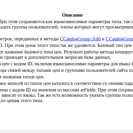
Описание
ри этом сохраняются как языкозависимые параметры типа, так и
казать группы пользователей, члены которых могут просматриват
метров, переданных в методы
CCatalogGroup::Add
и
CCatalogGrou
D. При этом цены этого типа так же удаляются. Базовый тип цен
е название базового типа цен. Результат работы метода кеширу
не приводят к дополнительным запросам базы данных.
цен с кодом ID, включая языкозависимые параметры для языка l
цы связей между типами цен и группами пользователей сайта по ф
 названия типов цен.
ки записей из типов цен каталога в соответствии со своими пар
ны с кодом ID на значения из массива arFields. При этом сохр
е зависят от языка. Так же есть возможность указать группы пол
по ценам этого типа.