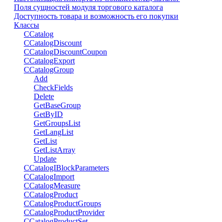
Поля сущностей модуля торгового каталога
Доступность товара и возможность его покупки
Классы
CCatalog
CCatalogDiscount
CCatalogDiscountCoupon
CCatalogExport
CCatalogGroup
Add
CheckFields
Delete
GetBaseGroup
GetByID
GetGroupsList
GetLangList
GetList
GetListArray
Update
CCatalogIBlockParameters
CCatalogImport
CCatalogMeasure
CCatalogProduct
CCatalogProductGroups
CCatalogProductProvider
CCatalogProductSet