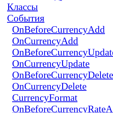
Классы
События
OnBeforeCurrencyAdd
OnCurrencyAdd
OnBeforeCurrencyUpdat
OnCurrencyUpdate
OnBeforeCurrencyDelet
OnCurrencyDelete
CurrencyFormat
OnBeforeCurrencyRate