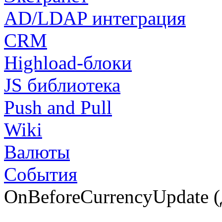
AD/LDAP интеграция
CRM
Highload-блоки
JS библиотека
Push and Pull
Wiki
Валюты
События
OnBeforeCurrencyUpdate (