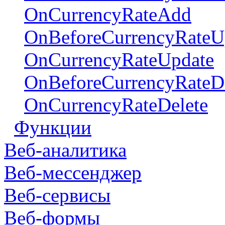
OnCurrencyRateAdd
OnBeforeCurrencyRateU
OnCurrencyRateUpdate
OnBeforeCurrencyRateDe
OnCurrencyRateDelete
Функции
Веб-аналитика
Веб-мессенджер
Веб-сервисы
Веб-формы