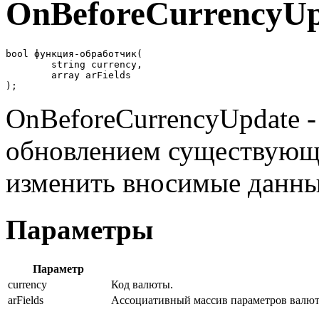
OnBeforeCurrencyUp
bool функция-обработчик(

	string currency,

	array arFields

);
OnBeforeCurrencyUpdate -
обновлением существующ
изменить вносимые данны
Параметры
Параметр
currency
Код валюты.
arFields
Ассоциативный массив параметров валют