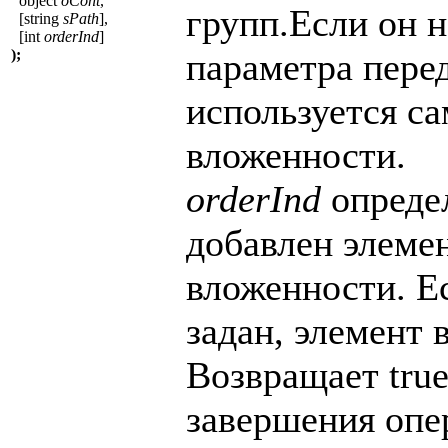
object
oCont
,
групп.Если он н
[string
sPath
],
[int
orderInd
]
);
параметра перед
используется с
вложенности.
orderInd
определ
добавлен элеме
вложенности. 
задан, элемент 
Возвращает tru
завершения опер