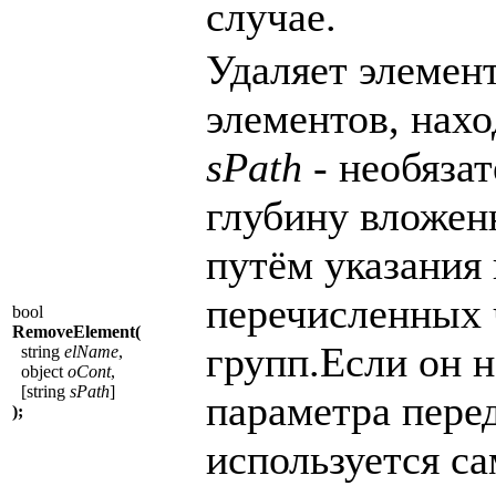
случае.
Удаляет элемен
элементов, нах
sPath
- необяза
глубину вложен
путём указания 
перечисленных 
bool
RemoveElement(
групп.Если он н
string
elName
,
object
oCont
,
[string
sPath
]
параметра перед
);
используется с