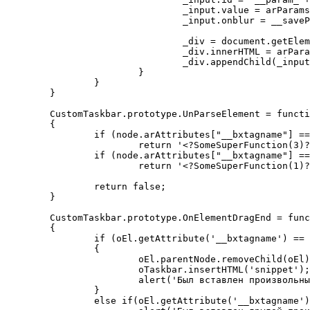
				_input.value = arParams[_i].value;

				_input.onblur = __saveParams;

				_div = document.getElementById('__vd_'+arParams[_i].name);

				_div.innerHTML = arParams[_i].title;				

				_div.appendChild(_input);

			}

		}

	}

	CustomTaskbar.prototype.UnParseElement = function(node)

	{

		if (node.arAttributes["__bxtagname"] == '_customtag')

			return '<?SomeSuperFunction(3)?>'

		if (node.arAttributes["__bxtagname"] == '_customtag2')

			return '<?SomeSuperFunction(1)?>'

		return false;

	}

	CustomTaskbar.prototype.OnElementDragEnd = function(oEl)

	{

		if (oEl.getAttribute('__bxtagname') == '_customtag')

		{

			oEl.parentNode.removeChild(oEl);

			oTaskbar.insertHTML('snippet');

			alert('Был вставлен произвольный элемент');

		}

		else if(oEl.getAttribute('__bxtagname') == '_customtag2')
