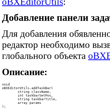
oBXEditorUtils
:
Добавление панели зада
Для добавления обявленно
редактор необходимо выз
глобального объекта
oBXEd
Описание:
void

oBXEditorUtils.addTaskBar(

	string className,

	int taskbarSetPos,

	string taskbarTitle,

	array params

);