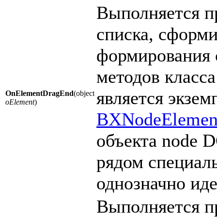
Выполняется п
списка, сформ
формирования 
методов класса
является экзем
OnElementDragEnd
(object
oElement
)
BXNodeElemen
объекта node 
рядом специал
однозначно ид
Выполняется п