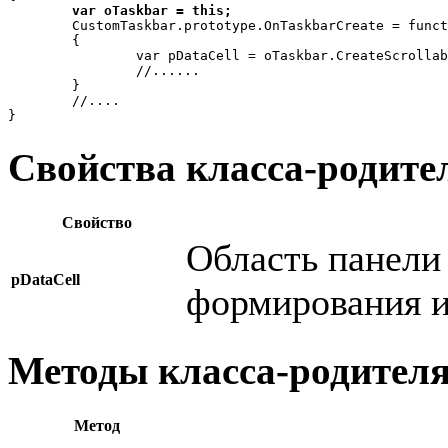
var oTaskbar = this;
	CustomTaskbar.prototype.OnTaskbarCreate = function ()

	{		

		var pDataCell = oTaskbar.CreateScrolla
		//......

	}

	//....

}
Свойства класса-родите
Свойство
Область панели 
pDataCell
формирования и
Методы класса-родител
Метод