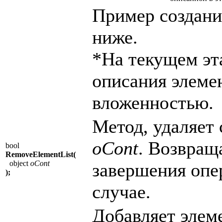
Пример создани
ниже.
*На текущем эт
описания элеме
вложенностью.
Метод, удаляет 
oCont
. Возвращ
bool
RemoveElementList(
object
oCont
завершения опер
);
случае.
Добавляет элеме