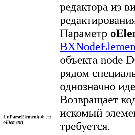
редактора из в
редактировани
Параметр
oEle
BXNodeElemen
объекта node 
рядом специал
однозначно ид
Возвращает ко
искомый элеме
UnParseElement
(object
oElement
)
требуется.