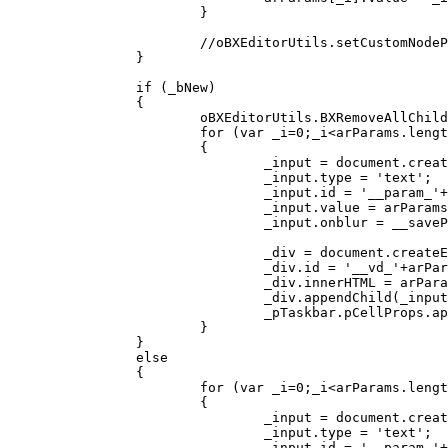
			}

			//oBXEditorUtils.setCustomNodeParams(_pElement,arParams);

		}

		if (_bNew)

		{

			oBXEditorUtils.BXRemoveAllChild(_pTaskbar.pCellProps);

			for (var _i=0;_i<arParams.length;_i++)

			{		

				_input = document.createElement('INPUT');

				_input.type = 'text';

				_input.id = '__param_'+arParams[_i].name;

				_input.value = arParams[_i].value;

				_input.onblur = __saveParams;

				_div = document.createElement('DIV');

				_div.id = '__vd_'+arParams[_i].name;

				_div.innerHTML = arParams[_i].title;				

				_div.appendChild(_input);

				_pTaskbar.pCellProps.appendChild(_div);

			}

		}

		else

		{

			for (var _i=0;_i<arParams.length;_i++)

			{	

				_input = document.createElement('INPUT');

				_input.type = 'text';

				_input.id = '__param_'+arParams[_i].name;
