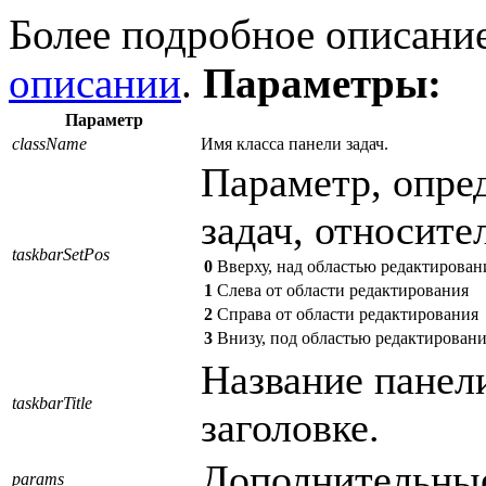
Более подробное описание
описании
.
Параметры:
Параметр
className
Имя класса панели задач.
Параметр, опре
задач, относите
taskbarSetPos
0
Вверху, над областью редактирован
1
Слева от области редактирования
2
Справа от области редактирования
3
Внизу, под областью редактирован
Название панели
taskbarTitle
заголовке.
Дополнительны
params