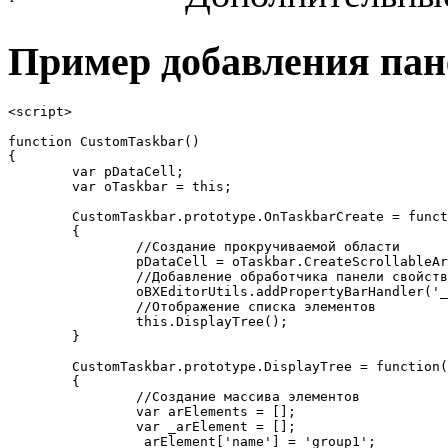
Пример добавления пане
<script>

function CustomTaskbar()

{

	var pDataCell;

	var oTaskbar = this;

	CustomTaskbar.prototype.OnTaskbarCreate = function ()

	{

		//Создание прокручиваемой области

		pDataCell = oTaskbar.CreateScrollableArea(oTaskbar.pDataCell);

		//Добавление обработчика панели свойств для элемента "_customtag2"

		oBXEditorUtils.addPropertyBarHandler('_customtag2',this.ShowProperties);

		//Отображение списка элементов

		this.DisplayTree();

	}

	CustomTaskbar.prototype.DisplayTree = function()

	{

		//Создание массива элементов

		var arElements = [];

		var _arElement = [];

		_arElement['name'] = 'group1';
