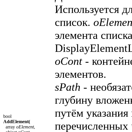
Используется дл
список.
oElemen
элемента списка
DisplayElementLi
oCont
- контейн
элементов.
sPath
- необяза
глубину вложен
путём указания 
bool
AddElement(
перечисленных 
array
oElement
,