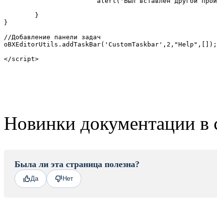
			alert('Был вставлен другой произвольный элемент');

	}

}

//Добавление панели задач

oBXEditorUtils.addTaskBar('CustomTaskbar',2,"Help",[]);

</script>
Новинки документации в 
Была ли эта страница полезна?
Да
Нет