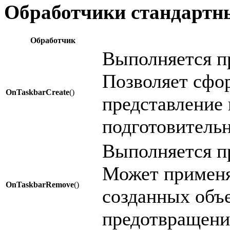
Обработчики стандартн
Обработчик
Выполняется пр
Позволяет сфо
OnTaskbarCreate
()
представление 
подготовитель
Выполняется пр
Может применя
OnTaskbarRemove
()
созданных объе
предотвращени