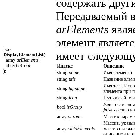
содержать други
Передаваемый в
arElements
явля
элемент являет
bool
имеет следующу
DisplayElementList(
array
arElements
,
object
oCont
Индекс
Описание
);
string
name
Имя элемента
string
title
Название элеме
Имя тега. Испо
string
tagname
элемента при 
string
icon
Путь к файлу и
true
- если эле
bool
isGroup
false
- если эле
array
params
Массив параме
Массив, указы
array
childElements
массива также 
описанной в эт