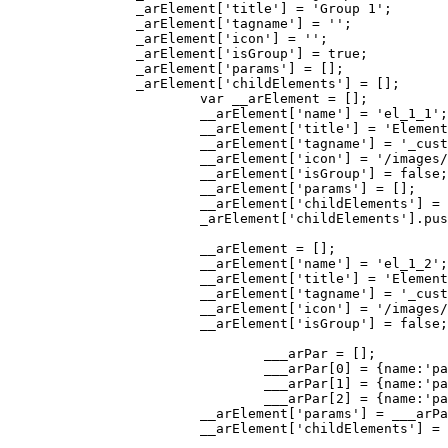
		_arElement['title'] = 'Group 1';

		_arElement['tagname'] = '';

		_arElement['icon'] = '';

		_arElement['isGroup'] = true;

		_arElement['params'] = [];	

		_arElement['childElements'] = [];

			var __arElement = [];

			__arElement['name'] = 'el_1_1';

			__arElement['title'] = 'Element 1.1';

			__arElement['tagname'] = '_customtag';

			__arElement['icon'] = '/images/icon1.gif';

			__arElement['isGroup'] = false;

			__arElement['params'] = [];

			__arElement['childElements'] = [];

			_arElement['childElements'].push(__arElement);

			__arElement = [];

			__arElement['name'] = 'el_1_2';

			__arElement['title'] = 'Element 1.2';

			__arElement['tagname'] = '_customtag2';

			__arElement['icon'] = '/images/icon2.gif';

			__arElement['isGroup'] = false;

				___arPar = [];

				___arPar[0] = {name:'param0',title:'Параметр0',value:'value0'};

				___arPar[1] = {name:'param1',title:'Параметр1',value:'value1'};

				___arPar[2] = {name:'param2',title:'Параметр2',value:'value2'};			

			__arElement['params'] = ___arPar;

			__arElement['childElements'] = [];			
