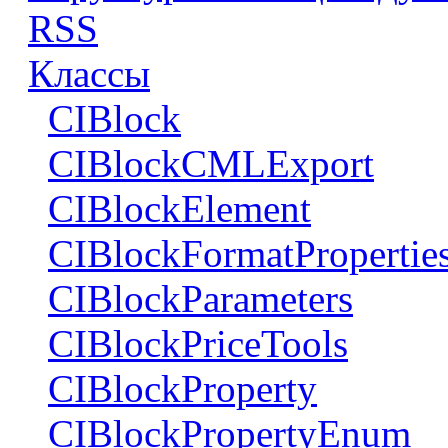
RSS
Классы
CIBlock
CIBlockCMLExport
CIBlockElement
CIBlockFormatPropertie
CIBlockParameters
CIBlockPriceTools
CIBlockProperty
CIBlockPropertyEnum