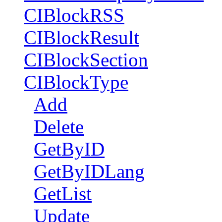
CIBlockRSS
CIBlockResult
CIBlockSection
CIBlockType
Add
Delete
GetByID
GetByIDLang
GetList
Update