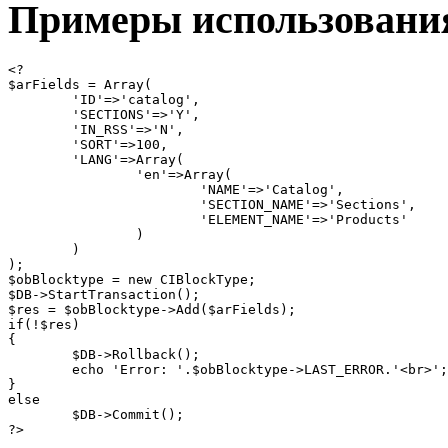
Примеры использовани
<?

$arFields = Array(

	'ID'=>'catalog',

	'SECTIONS'=>'Y',

	'IN_RSS'=>'N',

	'SORT'=>100,

	'LANG'=>Array(

		'en'=>Array(

			'NAME'=>'Catalog',

			'SECTION_NAME'=>'Sections',

			'ELEMENT_NAME'=>'Products'

		)

	)

);

$obBlocktype = new CIBlockType;

$DB->StartTransaction();

$res = $obBlocktype->Add($arFields);

if(!$res)

{

	$DB->Rollback();

	echo 'Error: '.$obBlocktype->LAST_ERROR.'<br>';

}

else

	$DB->Commit();

?>