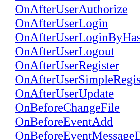
OnAfterUserAuthorize
OnAfterUserLogin
OnAfterUserLoginByHa
OnAfterUserLogout
OnAfterUserRegister
OnAfterUserSimpleRegis
OnAfterUserUpdate
OnBeforeChangeFile
OnBeforeEventAdd
OnBeforeEventMessageD