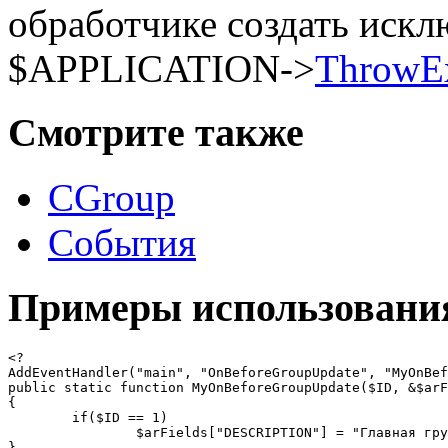
обработчике создать иск
$APPLICATION->
ThrowEx
Смотрите также
CGroup
События
Примеры использовани
<?

AddEventHandler("main", "OnBeforeGroupUpdate", "MyOnBef
public static function MyOnBeforeGroupUpdate($ID, &$arF
{

	if($ID == 1)

		$arFields["DESCRIPTION"] = "Главная группа админов.";

}
