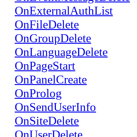
OnExternalAuthList
OnFileDelete
OnGroupDelete
OnLanguageDelete
OnPageStart
OnPanelCreate
OnProlog
OnSendUserInfo
OnSiteDelete
OnUserDelete