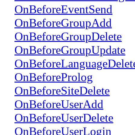
OnBeforeEventSend
OnBeforeGroupAdd
OnBeforeGroupDelete
OnBeforeGroupUpdate
OnBeforeLanguageDelet
OnBeforeProlog
OnBeforeSiteDelete
OnBeforeUserAdd
OnBeforeUserDelete
OnBeforeUserLogin