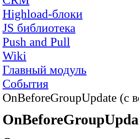
Highload-блоки
JS библиотека
Push and Pull
Wiki
Главный модуль
События
OnBeforeGroupUpdate (с ве
OnBeforeGroupUpda