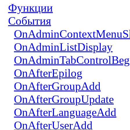
Функции
События
OnAdminContextMenu
OnAdminListDisplay
OnAdminTabControlBeg
OnAfterEpilog
OnAfterGroupAdd
OnAfterGroupUpdate
OnAfterLanguageAdd
OnAfterUserAdd