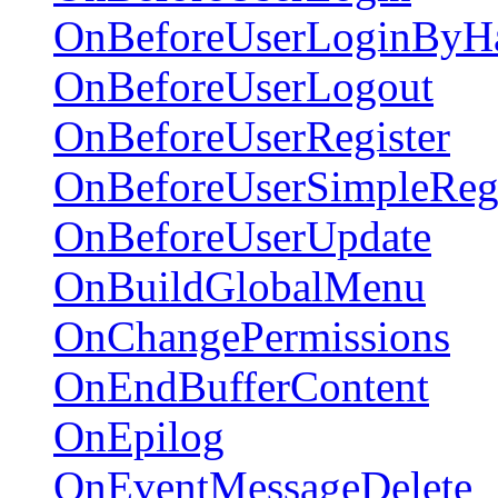
OnBeforeUserLoginByH
OnBeforeUserLogout
OnBeforeUserRegister
OnBeforeUserSimpleRegi
OnBeforeUserUpdate
OnBuildGlobalMenu
OnChangePermissions
OnEndBufferContent
OnEpilog
OnEventMessageDelete