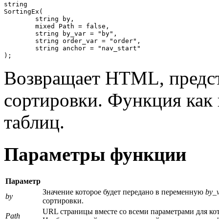
string

SortingEx(

	string by,

	mixed Path = false,

	string by_var = "by",

	string order_var = "order",

	string anchor = "nav_start"

);
Возвращает HTML, предст
сортировки. Функция как 
таблиц.
Параметры функции
Параметр
Значение которое будет передано в переменную
by_
by
сортировки.
URL страницы вместе со всеми параметрами для кот
Path