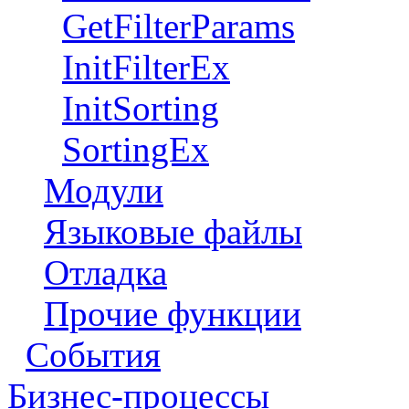
GetFilterParams
InitFilterEx
InitSorting
SortingEx
Модули
Языковые файлы
Отладка
Прочие функции
События
Бизнес-процессы