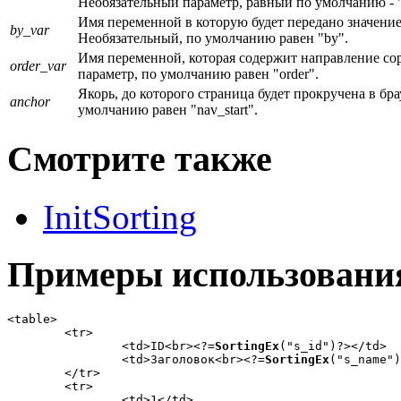
Необязательный параметр, равный по умолчанию - "f
Имя переменной в которую будет передано значени
by_var
Необязательный, по умолчанию равен "by".
Имя переменной, которая содержит направление сор
order_var
параметр, по умолчанию равен "order".
Якорь, до которого страница будет прокручена в бр
anchor
умолчанию равен "nav_start".
Смотрите также
InitSorting
Примеры использовани
<table>

	<tr> 

		<td>ID<br><?=
SortingEx
("s_id")?></td>

		<td>Заголовок<br><?=
SortingEx
("s_name")
	</tr>

	<tr> 

		<td>1</td>
