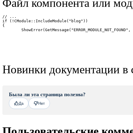
Файл компонента или мод
// ...

if (!CModule::IncludeModule("blog"))

{

	ShowError(GetMessage("ERROR_MODULE_NOT_FOUND",
Новинки документации в 
Была ли эта страница полезна?
Да
Нет
Пользовательские комм