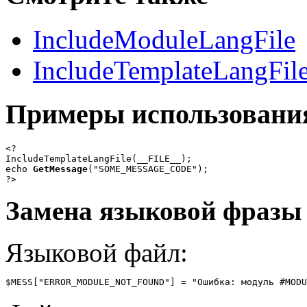
IncludeModuleLangFile
IncludeTemplateLangFil
Примеры использовани
<?

IncludeTemplateLangFile(__FILE__);

echo 
GetMessage
("SOME_MESSAGE_CODE");

?>
Замена языковой фразы
Языковой файл:
$MESS["ERROR_MODULE_NOT_FOUND"] = "Ошибка: модуль #MODU