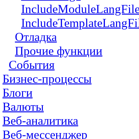
IncludeModuleLangFil
IncludeTemplateLangFi
Отладка
Прочие функции
События
Бизнес-процессы
Блоги
Валюты
Веб-аналитика
Веб-мессенджер