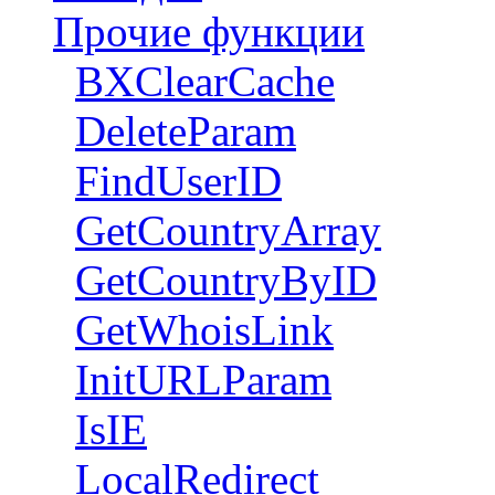
Прочие функции
BXClearCache
DeleteParam
FindUserID
GetCountryArray
GetCountryByID
GetWhoisLink
InitURLParam
IsIE
LocalRedirect