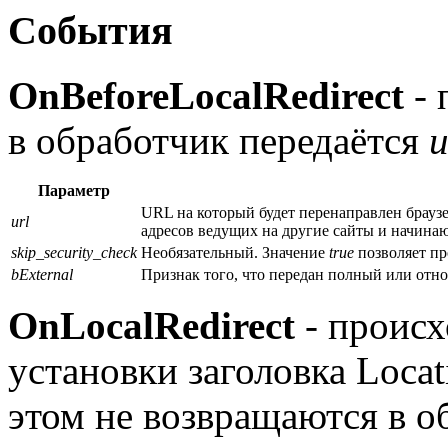
События
OnBeforeLocalRedirect
- 
в обработчик передаётся
u
Параметр
URL на который будет перенаправлен браузе
url
адресов ведущих на другие сайты и начинающих
skip_security_check
Необязательный. Значение
true
позволяет пр
bExternal
Признак того, что передан полный или отн
OnLocalRedirect
- происх
установки заголовка Loca
этом не возвращаются в об