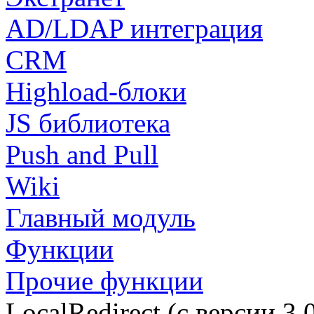
AD/LDAP интеграция
CRM
Highload-блоки
JS библиотека
Push and Pull
Wiki
Главный модуль
Функции
Прочие функции
LocalRedirect (с версии 3.0