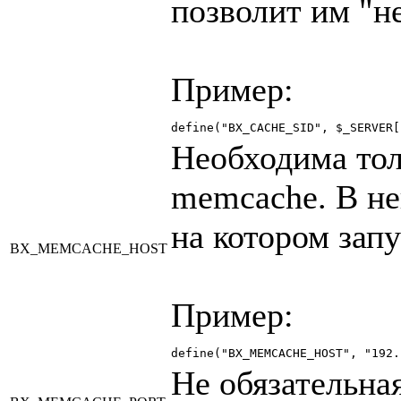
позволит им "не
Пример:
define("BX_CACHE_SID", $_SERVER[
Необходима тол
memcache. В не
на котором зап
BX_MEMCACHE_HOST
Пример:
define("BX_MEMCACHE_HOST", "192.
Не обязательна