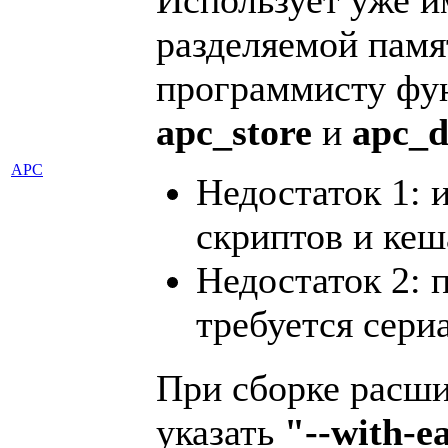
Использует уже 
разделяемой памя
программисту ф
apc_store
и
apc_d
APC
Недостаток 1: 
скриптов и кеш
Недостаток 2: 
требуется сери
При сборке расш
указать
"--with-e