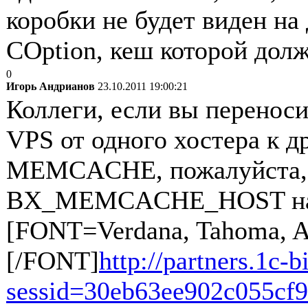
коробки не будет виден на
COption, кеш которой долж
0
Игорь Андрианов
23.10.2011 19:00:21
Коллеги, если вы переноси
VPS от одного хостера к др
MEMCACHE, пожалуйста, 
BX_MEMCACHE_HOST на 
[FONT=Verdana, Tahoma, Ari
[/FONT]
http://partners.1c
sessid=30eb63ee902c055c