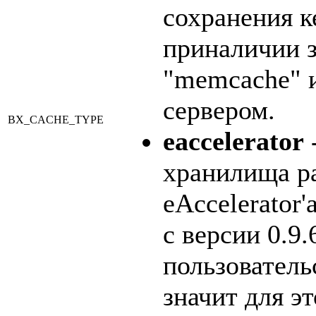
сохранения к
приналичии 
"memcache" и
сервером.
BX_CACHE_TYPE
eaccelerator
-
хранилища р
eAccelerator'а
с версии 0.9
пользователь
значит для э