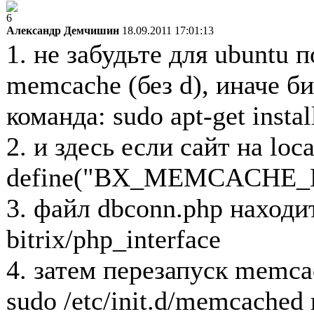
6
Александр Демчишин
18.09.2011 17:01:13
1. не забудьте для ubuntu
memcache (без d), иначе б
команда: sudo apt-get inst
2. и здесь если сайт на loca
define("BX_MEMCACHE_HO
3. файл dbconn.php находи
bitrix/php_interface
4. затем перезапуск memca
sudo /etc/init.d/memcached r