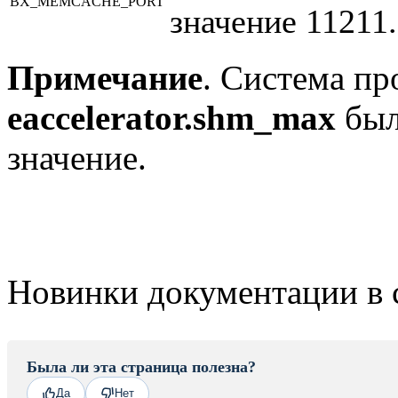
BX_MEMCACHE_PORT
значение 11211.
Примечание
. Система пр
eaccelerator.shm_max
был
значение.
Новинки документации в 
Была ли эта страница полезна?
Да
Нет