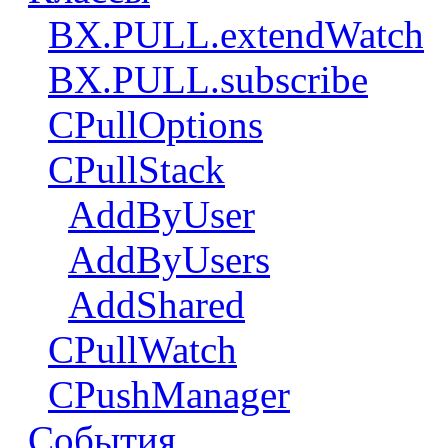
BX.PULL.extendWatch
BX.PULL.subscribe
CPullOptions
CPullStack
AddByUser
AddByUsers
AddShared
CPullWatch
CPushManager
События