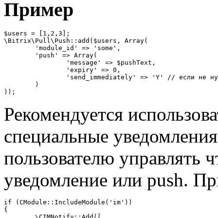
Пример
$users = [1,2,3];

\Bitrix\Pull\Push::add($users, Array(

	'module_id' => 'some',

	'push' => Array(

		'message' => $pushText,

		'expiry' => 0,

		'send_immediately' => 'Y' // если не нужно чтобы проходил фильтр, надо Y

	)

));
Рекомендуется использова
специальные уведомления
пользователю управлять ч
уведомление или push. Пр
if (CModule::IncludeModule('im'))

{

	\CIMNotify::Add([
