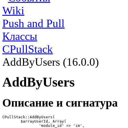
Wiki
Push and Pull
Классы
CPullStack
AddByUsers (16.0.0)
AddByUsers
Описание и сигнатура
CPullStack::AddByUsers(

	$arrayUserId, Array(

		'module_id' => 'im',
