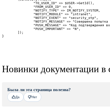
		"TO_USER_ID" => $USER->GetId(),

		"FROM_USER_ID" => 0, 

		"NOTIFY_TYPE" => IM_NOTIFY_SYSTEM, 

		"NOTIFY_MODULE" => "intranet", 

		"NOTIFY_EVENT" => "security_otp",

		"NOTIFY_MESSAGE" => "Совершена попытка входа в Ваш аккаунт через Мобильное устройство iPhone с IP 95.55.202.217 (Россия).[br][br]Код подтверждения входа: [b]722665[/b].[br][br] Используйте этот код для входа в ваш Битрикс24. Никому не передавайте его и не вводите на других сайтах![br][br]Если Вы не запрашивали код, срочно смените пароль в настройках.",

		"PUSH_MESSAGE" => "Код подтверждения входа: 722665. Если Вы не запрашивали код, срочно смените пароль в настройках.",

		"PUSH_IMPORTANT" => "N",

	]);

}
Новинки документации в 
Была ли эта страница полезна?
Да
Нет