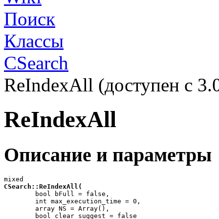
Поиск
Классы
CSearch
ReIndexAll (доступен с 3.0
ReIndexAll
Описание и параметры
mixed
CSearch::ReIndexAll(

	bool bFull = false,

	int max_execution_time = 0,

	array NS = Array(),
