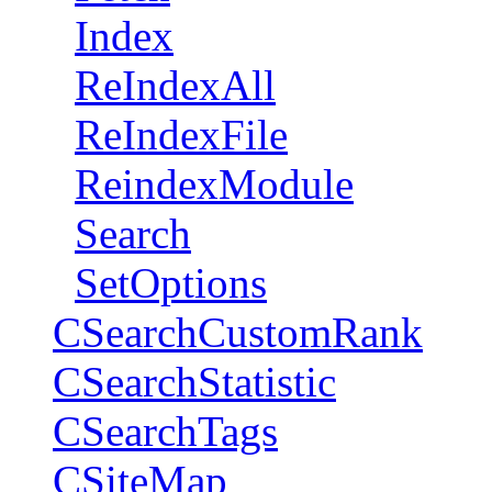
Index
ReIndexAll
ReIndexFile
ReindexModule
Search
SetOptions
CSearchCustomRank
CSearchStatistic
CSearchTags
CSiteMap