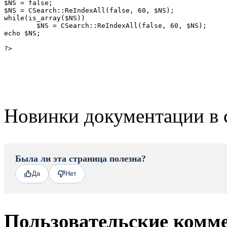
$NS = false;
$NS = CSearch::ReIndexAll(false, 60, $NS);
while(is_array($NS))
	$NS = CSearch::ReIndexAll(false, 60, $NS);
echo $NS;
?>
Новинки документации в 
Была ли эта страница полезна?
Да
Нет
Пользовательские комм