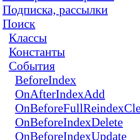
Подписка, рассылки
Поиск
Классы
Константы
События
BeforeIndex
OnAfterIndexAdd
OnBeforeFullReindexCle
OnBeforeIndexDelete
OnBeforeIndexUpdate