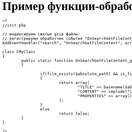
Пример функции-обраб
<?
//init.php
// индексируем сжатые gzip файлы.
// регистрируем обработчик события "OnSearchGetFileCon
AddEventHandler("search", "OnSearchGetFileContent", arr
class CMyClass
{
	public static function OnSearchGetFileContent_
	{
		if(file_exists($absolute_path) && is_
		{
			return array(
				"TITLE" => basename($
				"CONTENT" => implode
				"PROPERTIES" => array(
			);
		}
		else
			return false;
	}
}
?>