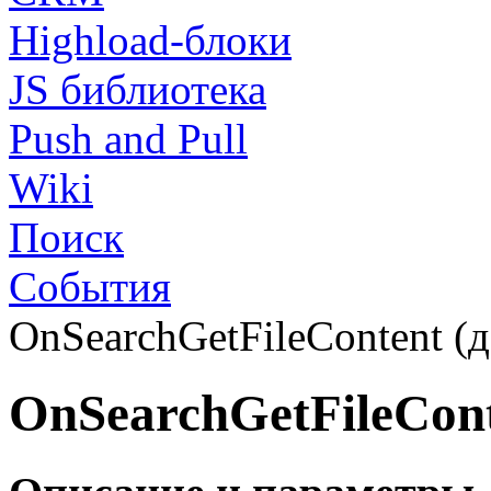
Highload-блоки
JS библиотека
Push and Pull
Wiki
Поиск
События
OnSearchGetFileContent (д
OnSearchGetFileCon