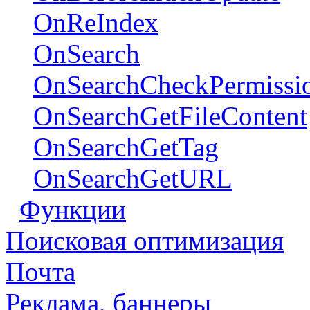
OnReIndex
OnSearch
OnSearchCheckPermissi
OnSearchGetFileContent
OnSearchGetTag
OnSearchGetURL
Функции
Поисковая оптимизация
Почта
Реклама, баннеры