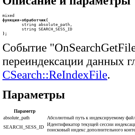
Описание и параметры
mixed
функция-обработчик(

	string absolute_path,
	string SEARCH_SESS_ID
);
Событие "OnSearchGetFile
переиндексации данных г
CSearch::ReIndexFile
.
Параметры
Параметр
absolute_path
Абсолютный путь к индексируемому файл
Идентификатор текущей сессии индексаци
SEARCH_SESS_ID
поисковый индекс дополнительного конт