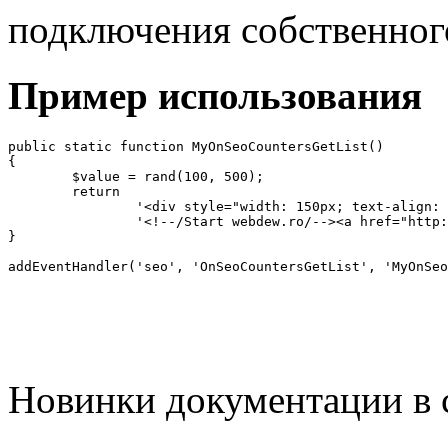
подключения собственног
Пример использования
public static function MyOnSeoCountersGetList() 

{ 

	$value = rand(100, 500); 

	return  

		'<div style="width: 150px; text-align: center; border: solid 1px red; margin: 1px; padding: 5px;">Тестовый счетчик: <b>'.$value.'</b></div>' 

		'<!--/Start webdew.ro/--><a href="http://www.webdew.ro/utils.php"><img src="http://www.webdew.ro/pagerank/free-pagerank-display.php?a=getCode&s=goo" title="Free PageRank Display Code" border="0px" alt="PageRank" /></a><!--/End webdew.ro/-->'; 

} 

addEventHandler('seo', 'OnSeoCountersGetList', 'MyOnSeo
Новинки документации в 