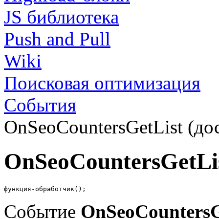
JS библиотека
Push and Pull
Wiki
Поисковая оптимизация
События
OnSeoCountersGetList (дос
OnSeoCountersGetLi
функция-обработчик();
Событие
OnSeoCountersG