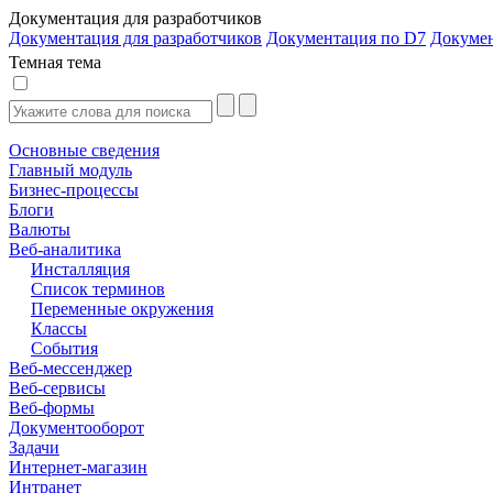
Документация для разработчиков
Документация для разработчиков
Документация по D7
Докуме
Темная тема
Основные сведения
Главный модуль
Бизнес-процессы
Блоги
Валюты
Веб-аналитика
Инсталляция
Список терминов
Переменные окружения
Классы
События
Веб-мессенджер
Веб-сервисы
Веб-формы
Документооборот
Задачи
Интернет-магазин
Интранет