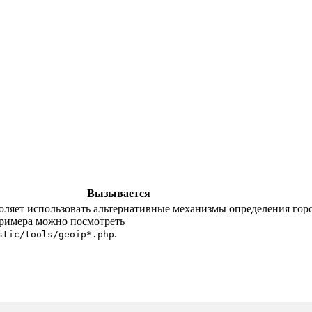
Вызывается
воляет использовать альтернативные механизмы определения гор
примера можно посмотреть
.
stic/tools/geoip*.php