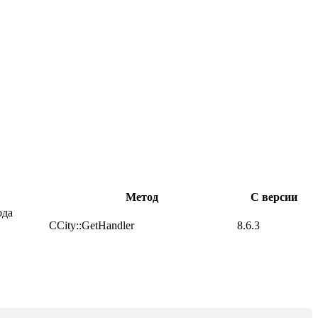
Метод
С версии
ода
CCity::GetHandler
8.6.3