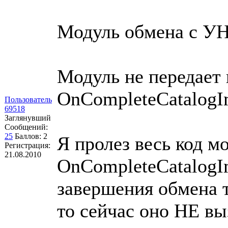
Модуль обмена с УНФ
Модуль не передает
OnCompleteCatalogI
Пользователь
69518
Заглянувший
Сообщений:
25
Баллов:
2
Я пролез весь код м
Регистрация:
21.08.2010
OnCompleteCatalogI
завершения обмена 
то сейчас оно НЕ вы