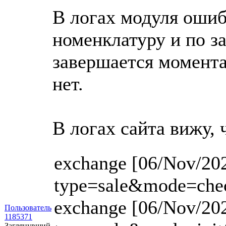
В логах модуля ошиб
номенклатуру и по з
завершается моментал
нет.
В логах сайта вижу, 
exchange [06/Nov/202
type=sale&mode=chec
exchange [06/Nov/202
Пользователь
1185371
Заглянувший