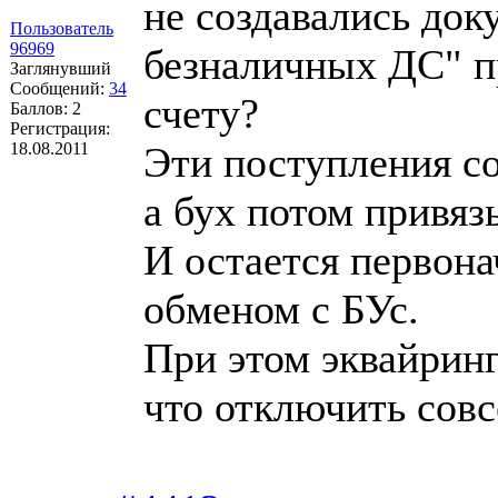
не создавались до
Пользователь
96969
безналичных ДС" п
Заглянувший
Сообщений:
34
счету?
Баллов:
2
Регистрация:
18.08.2011
Эти поступления со
а бух потом привязы
И остается первон
обменом с БУс.
При этом эквайрин
что отключить совс