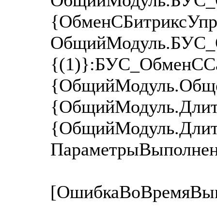
{ОбменСБитриксУпр
ОбщийМодуль.БУС_О
{(1)}:БУС_ОбменСС
{ОбщийМодуль.Общег
{ОбщийМодуль.Длит
{ОбщийМодуль.Длит
ПараметрыВыполнен
[ОшибкаВоВремяВып