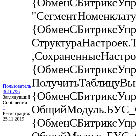
{ОбменСБитриксУпра
"СегментНоменклату
{ОбменСБитриксУпр
СтруктураНастроек.
,СохраненныеНастро
{ОбменСБитриксУпр
ПолучитьТаблицуВыг
Пользователь
3616796
{ОбменСБитриксУпр
Заглянувший
Сообщений:
ОбщийМодуль.БУС_О
1
Регистрация:
25.11.2019
{ОбменСБитриксУпр
ОбщийМодуль.БУС_О