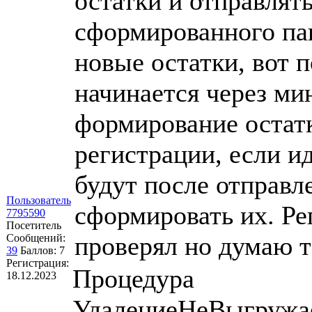
остатки и отправлять
сформированного пак
новые остатки, вот 
начинается через ми
формирование остат
регистрации, если и
будут после отправл
Пользователь
сформировать их. Ре
7795590
Посетитель
проверял но думаю т
Сообщений:
39
Баллов:
7
Регистрация:
Процедура
18.12.2023
УдалениеНеВыгружа