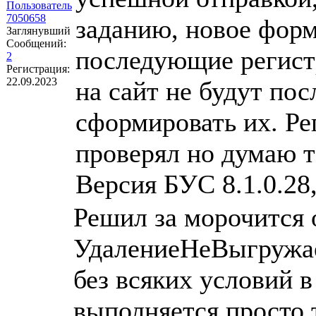
Пользователь
7050658
заданию, новое форм
Заглянувший
Сообщений:
последующие регистр
2
Регистрация:
22.09.2023
на сайт не будут пос
сформировать их. Ре
проверял но думаю т
Версия БУС 8.1.0.28,
Решил за морочится 
УдалениеНеВыгружа
без всяких условий
выполняется просто т