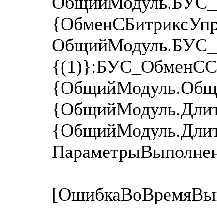
ОбщийМодуль.БУС_О
{ОбменСБитриксУп
ОбщийМодуль.БУС_О
{(1)}:БУС_ОбменСС
{ОбщийМодуль.Общег
{ОбщийМодуль.Длит
{ОбщийМодуль.Длит
ПараметрыВыполнен
[ОшибкаВоВремяВып