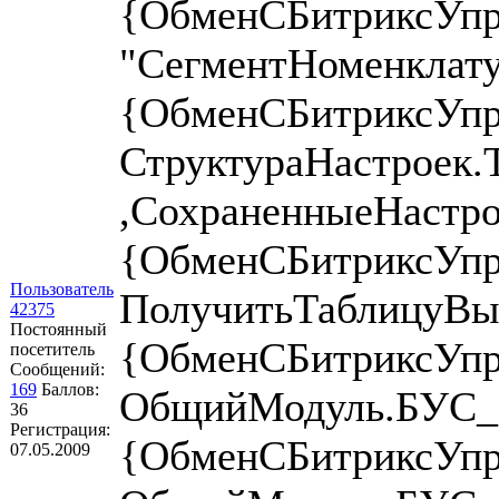
{ОбменСБитриксУпр
"СегментНоменклату
{ОбменСБитриксУпр
СтруктураНастроек.
,СохраненныеНастро
{ОбменСБитриксУпр
Пользователь
ПолучитьТаблицуВыг
42375
Постоянный
{ОбменСБитриксУп
посетитель
Сообщений:
169
Баллов:
ОбщийМодуль.БУС_О
36
Регистрация:
{ОбменСБитриксУп
07.05.2009