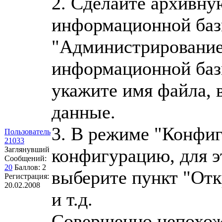
2. Сделайте архивн
информационной баз
"Администрирование
информационной баз
укажите имя файла, 
данные.
3. В режиме "Конфиг
Пользователь
21033
Заглянувший
конфигурацию, для э
Сообщений:
20
Баллов:
2
выберите пункт "От
Регистрация:
20.02.2008
и т.д.
Совершенно непохоже