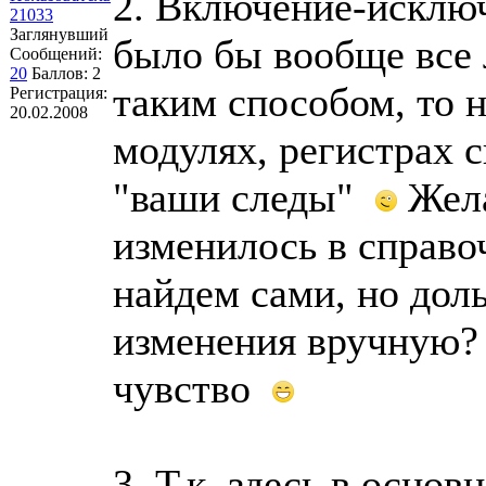
2. Включение-исклю
21033
Заглянувший
было бы вообще все 
Сообщений:
20
Баллов:
2
таким способом, то 
Регистрация:
20.02.2008
модулях, регистрах 
"ваши следы"
Жела
изменилось в справо
найдем сами, но дол
изменения вручную? 
чувство
3. Т.к. здесь в осно