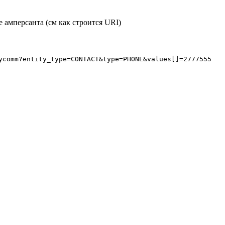
е амперсанта (см как строится URI)
ycomm?entity_type=CONTACT&type=PHONE&values[]=2777555