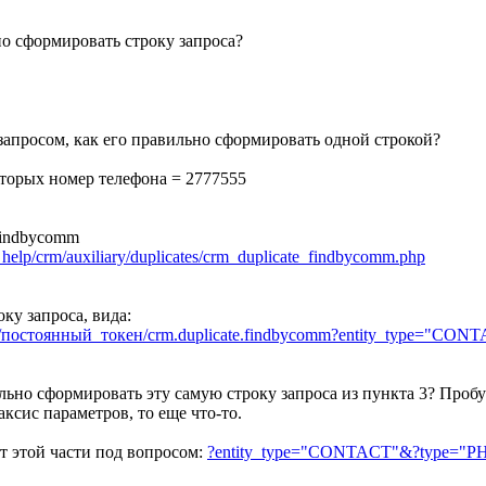
но сформировать строку запроса?
запросом, как его правильно сформировать одной строкой?
оторых номер телефона = 2777555
.findbycomm
st_help/crm/auxiliary/duplicates/crm_duplicate_findbyco
­mm.php
оку запроса, вида:
st/7/постоянный_токен/crm.duplicate.findbycomm?entity_type="
льно сформировать эту самую строку запроса из пункта 3? Пробу
аксис параметров, то еще что-то.
т этой части под вопросом:
?entity_type="CONTACT"&?type="P