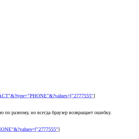
CONTACT"&?type="PHONE"&?values=["2777555"
]
ю по разному, но всегда браузер возвращает ошибку.
HONE"&?values=["2777555"
]