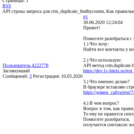
Страницы:
1
RSS
API строка запроса для crm_duplicate_findbycomm, Как правиль
#1
30.06.2020 12:24:04
Привет!
Помогите разобраться с 
1.) Что хочу:
Найти все контакты у к
2.) Что использую:
Пользователь 4222778
API метод crm.duplicate
Заглянувший
https://dev.1c-bitrix.ru/re
Сообщений:
3
Регистрация:
10.05.2020
3.) Что именно делаю?
В браузере вставляю стр
https://домен_сайта/re
4.) В чем вопрос?
Вопрос в том, как прави
То ему не нравится синт
Помогите разобраться,
получается синтаксис во