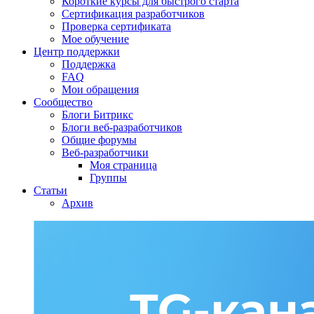
Короткие курсы для быстрого старта
Сертификация разработчиков
Проверка сертификата
Мое обучение
Центр поддержки
Поддержка
FAQ
Мои обращения
Сообщество
Блоги Битрикс
Блоги веб-разработчиков
Общие форумы
Веб-разработчики
Моя страница
Группы
Статьи
Архив