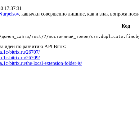
20 17:37:31
Nurpeisov
, кавычки совершенно лишние, как и знак вопроса посл
Код
/домен_сайта/rest/7/постоянный_токен/crm.duplicate.findb
за идеи по развитию API Bitrix:
ea.1c-bitrix.ru/26707/
ea.1c-bitrix.ru/26709/
ea.1c-bitrix.ru/the-local-extension-folder-js/