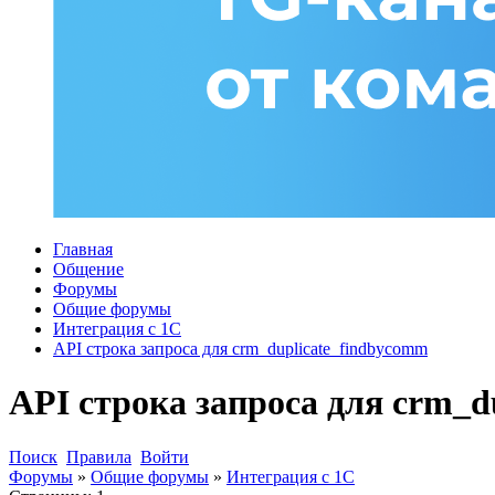
Главная
Общение
Форумы
Общие форумы
Интеграция с 1С
API строка запроса для crm_duplicate_findbycomm
API строка запроса для crm_d
Поиск
Правила
Войти
Форумы
»
Общие форумы
»
Интеграция с 1С