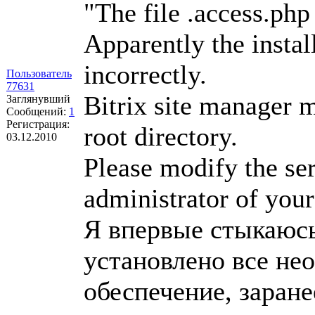
"The file .access.php 
Apparently the insta
incorrectly.
Пользователь
77631
Bitrix site manager m
Заглянувший
Сообщений:
1
Регистрация:
root directory.
03.12.2010
Please modify the ser
administrator of your
Я впервые стыкаюсь
установлено все не
обеспечение, заране