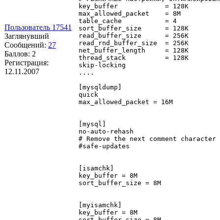
key_buffer            = 128K

max_allowed_packet    = 8M

table_cache           = 4

Пользователь 17541
sort_buffer_size      = 128K

Заглянувший
read_buffer_size      = 256K

read_rnd_buffer_size  = 256K

Сообщений:
27
net_buffer_length     = 128K

Баллов:
2
thread_stack          = 128K

Регистрация:
skip-locking

12.11.2007
....

[mysqldump]

quick

max_allowed_packet = 16M

[mysql]

no-auto-rehash

# Remove the next comment character 
#safe-updates

[isamchk]

key_buffer = 8M

sort_buffer_size = 8M

[myisamchk]

key_buffer = 8M
