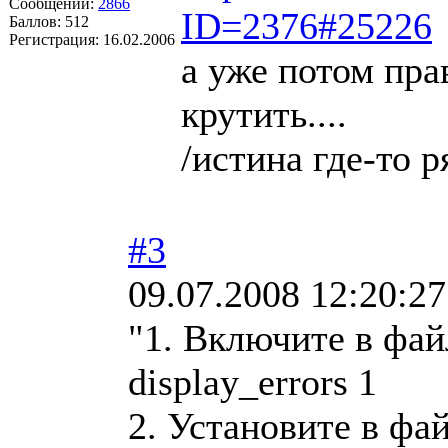
Сообщений:
2866
ID=2376#25226
Баллов:
512
Регистрация:
16.02.2006
а уже потом пра
крутить....
/истина где-то р
#3
09.07.2008 12:20:27
"1. Включите в файл
display_errors 1
2. Установите в фа