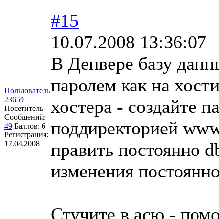
#15
10.07.2008 13:36:07
В Денвере базу данны
паролем как на хостин
Пользователь
23659
хостера - создайте п
Посетитель
Сообщений:
поддиректорией www 
49
Баллов:
6
Регистрация:
17.04.2008
править постоянно db
изменения постоянно 
Стучите в асю - помо