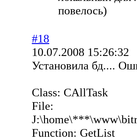
повелось)
#18
10.07.2008 15:26:32
Установила бд.... О
Class: CAllTask
File:
J:\home\***\www\bitr
Function: GetList