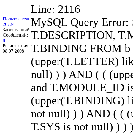
Line: 2116
MySQL Query Error:
Пользователь
26724
Заглянувший
T.DESCRIPTION, T.
Сообщений:
8
T.BINDING FROM b_
Регистрация:
08.07.2008
(upper(T.LETTER) li
null) ) ) AND ( ( (u
and T.MODULE_ID is n
(upper(T.BINDING) li
not null) ) ) AND ( (
T.SYS is not null) ) ) )