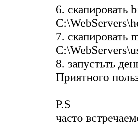
6. скапировать bi
C:\WebServers\h
7. скапировать m
C:\WebServers\us
8. запустьть ден
Приятного поль
P.S
часто встречае