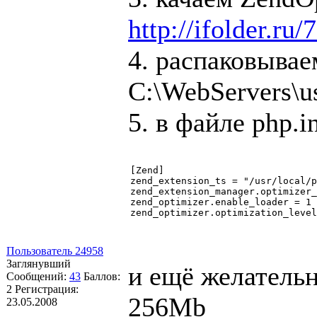
http://ifolder.ru
4. распаковывае
C:\WebServers\us
5. в файле php.
[Zend]

zend_extension_ts = "/usr/local/p
zend_extension_manager.optimizer_
zend_optimizer.enable_loader = 1

Пользователь 24958
Заглянувший
и ещё желатель
Сообщений:
43
Баллов:
2
Регистрация:
256Mb
23.05.2008