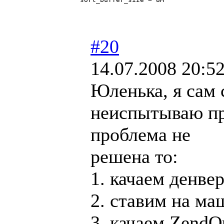
#20
14.07.2008 20:5
Юленька, я сам 
неиспытываю пр
проблема не
решена то:
1. качаем денве
2. ставим на ма
3. качаем ZendO