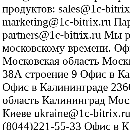
продуктов
:
sales@1c-bitrix
marketing@1c-bitrix.ru
Па
partners@1c-bitrix.ru
Мы р
московскому времени.
Оф
Московская область
Моск
38А строение 9
Офис в К
Офис в Калининграде
236
область
Калининград
Мос
Киеве
ukraine@1c-bitrix.r
(8044)221-55-33
Офис в К