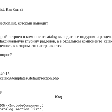
ist. Как быть?
section.list, который выводит
который встроен в компонент catalog выводит все подуровни разде
аксимальную глубину разделов, а в отдельном компоненте catalog
лов», в котором это настраивается.
вопрос?
:40:15
catalog/templates/.default/section.php
д:
Код
ION->IncludeComponent(

catalog.section.list",
