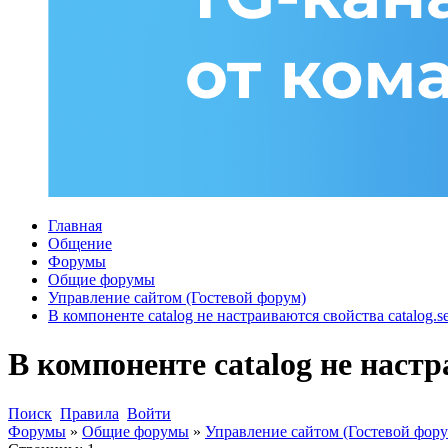
Главная
Общение
Форумы
Общие форумы
Управление сайтом (Гостевой форум)
В компоненте catalog не настраиваются свойства catalog.sec
В компоненте catalog не настра
Поиск
Правила
Войти
Форумы
»
Общие форумы
»
Управление сайтом (Гостевой фору