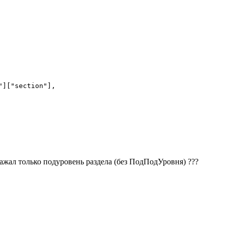
]["section"],

ражал только подуровень раздела (без ПодПодУровня) ???