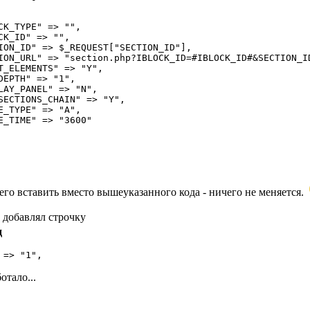
CK_TYPE" => "", 

CK_ID" => "", 

ION_ID" => $_REQUEST["SECTION_ID"], 

ION_URL" => "section.php?IBLOCK_ID=#IBLOCK_ID#&SECTION_ID
T_ELEMENTS" => "Y", 

DEPTH" => "1", 

LAY_PANEL" => "N", 

SECTIONS_CHAIN" => "Y", 

E_TYPE" => "A", 

E_TIME" => "3600" 

 его вставить вместо вышеуказанного кода - ничего не меняется.
 добавлял строчку
д
 => "1", 
отало...