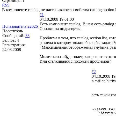
Страницы:
1
RSS
В компоненте catalog не настраиваются свойства catalog.section.l
#1
04.10.2008 19:01:00
Есть компонент catalog. В нем есть catalog.
Пользователь 22626
Ссылки на подразделы.
Посетитель
Сообщений:
33
Проблема в том, что catalog.section.list, 
Баллов:
4
раздела в котором можно было бы задать М
Регистрация:
«Максимальная отображаемая глубина разде
24.03.2008
Может кто-нибудь знает, как решить этот 
Или сталкивался с похожей проблемой?
#2
04.10.2008 19
в файле bitrix/
есть такой ко
<?$APPLICAT
   "bitrix: