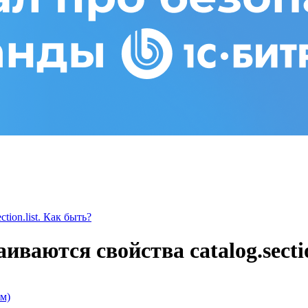
tion.list. Как быть?
иваются свойства catalog.secti
м)