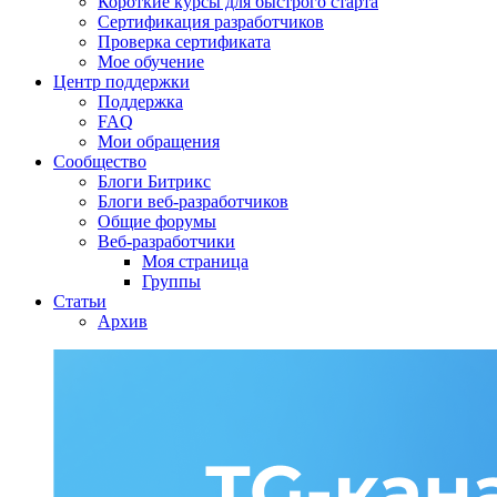
Короткие курсы для быстрого старта
Сертификация разработчиков
Проверка сертификата
Мое обучение
Центр поддержки
Поддержка
FAQ
Мои обращения
Сообщество
Блоги Битрикс
Блоги веб-разработчиков
Общие форумы
Веб-разработчики
Моя страница
Группы
Статьи
Архив