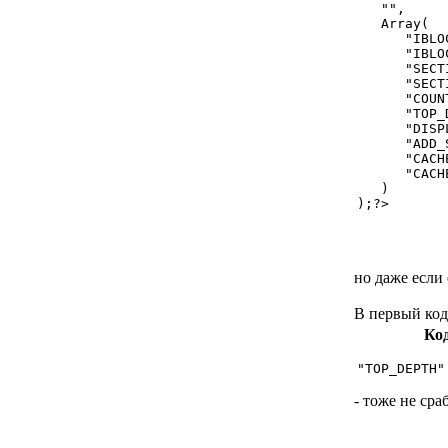
   "",

   Array(

      "IBLO
      "IBLO
      "SECT
      "SECT
      "COUN
      "TOP_
      "DISP
      "ADD_
      "CACH
      "CACH
   )

);?>
но даже если
В первый код
Ко
"TOP_DEPTH"
- тоже не сраб