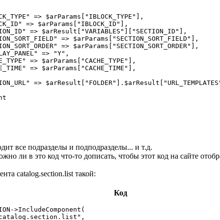
CK_TYPE" => $arParams["IBLOCK_TYPE"],

CK_ID" => $arParams["IBLOCK_ID"],

ION_ID" => $arResult["VARIABLES"]["SECTION_ID"],

ION_SORT_FIELD" => $arParams["SECTION_SORT_FIELD"],

ION_SORT_ORDER" => $arParams["SECTION_SORT_ORDER"],

LAY_PANEL" => "Y",

E_TYPE" => $arParams["CACHE_TYPE"],

E_TIME" => $arParams["CACHE_TIME"],

ION_URL" => $arResult["FOLDER"].$arResult["URL_TEMPLATES"
t

ит все подразделы и подподразделы... и т.д.
жно ли в это код что-то дописать, чтобы этот код на сайте отоб
та catalog.section.list такой:
Код
ION->IncludeComponent(

catalog.section.list",
