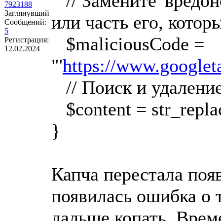
// Замените 'вредон
7923188
Заглянувший
или часть его, котор
Сообщений:
5
$maliciousCode =
Регистрация:
12.02.2024
"'
https://www.googlet
// Поиск и удаление
$content = str_replac
}
Капча перестала появ
появилась ошибка о 
дальше копать. Врем