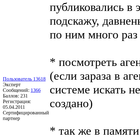
публиковались в э
подскажу, давнен
по ним много раз 
* посмотреть аге
(если зараза в аг
Пользователь 13618
Эксперт
системе искать не
Сообщений:
1366
Баллов:
231
создано)
Регистрация:
05.04.2011
Сертифицированный
партнер
* так же в памят