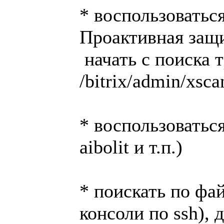
* воспользоватьс
Проактивная защ
начать с поиска 
/bitrix/admin/xsc
* воспользоватьс
aibolit и т.п.)
* поискать по фа
консоли по ssh), 