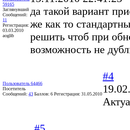
59165
да такой вариант пр
Заглянувший
Сообщений:
11
же как то стандартн
Регистрация:
03.03.2010
решить чтоб при обн
aoglib
возможность не дубл
#4
Пользователь 64466
19.02
Посетитель
Сообщений:
43
Баллов:
6
Регистрация:
31.05.2010
Акту
#5