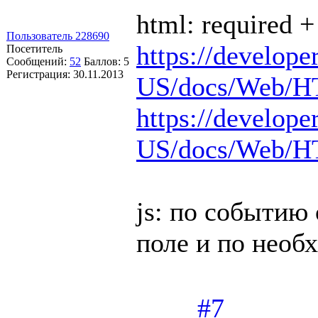
html: required 
Пользователь 228690
https://develope
Посетитель
Сообщений:
52
Баллов:
5
Регистрация:
30.11.2013
US/docs/Web/HT
https://develope
US/docs/Web/HT
js: по событию
поле и по необ
#7