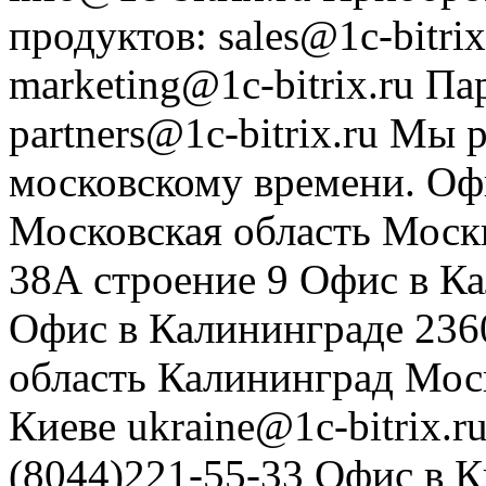
продуктов
:
sales@1c-bitrix
marketing@1c-bitrix.ru
Па
partners@1c-bitrix.ru
Мы р
московскому времени.
Оф
Московская область
Моск
38А строение 9
Офис в К
Офис в Калининграде
236
область
Калининград
Мос
Киеве
ukraine@1c-bitrix.r
(8044)221-55-33
Офис в К