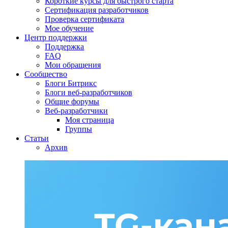
Короткие курсы для быстрого старта
Сертификация разработчиков
Проверка сертификата
Мое обучение
Центр поддержки
Поддержка
FAQ
Мои обращения
Сообщество
Блоги Битрикс
Блоги веб-разработчиков
Общие форумы
Веб-разработчики
Моя страница
Группы
Статьи
Архив