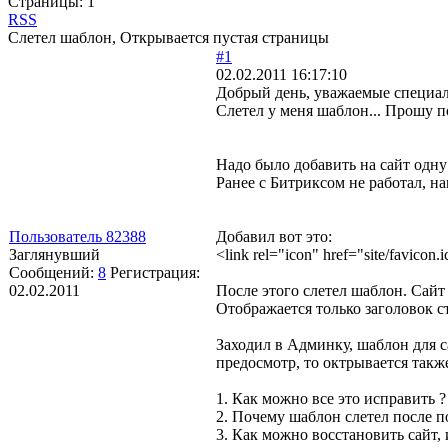
Страницы:
1
RSS
Слетел шаблон, Открывается пустая страницы
#1
02.02.2011 16:17:10
Добрый день, уважаемые специа
Слетел у меня шаблон... Прошу п
Надо было добавить на сайт одну с
Ранее с Битриксом не работал, на
Пользователь 82388
Добавил вот это:
Заглянувший
<link rel="icon" href="site/favicon
Сообщений:
8
Регистрация:
02.02.2011
После этого слетел шаблон. Сайт 
Отображается только заголовок ст
Заходил в Админку, шаблон для са
предосмотр, то октрывается также
1. Как можно все это исправить ?
2. Почему шаблон слетел после п
3. Как можно восстановить сайт,