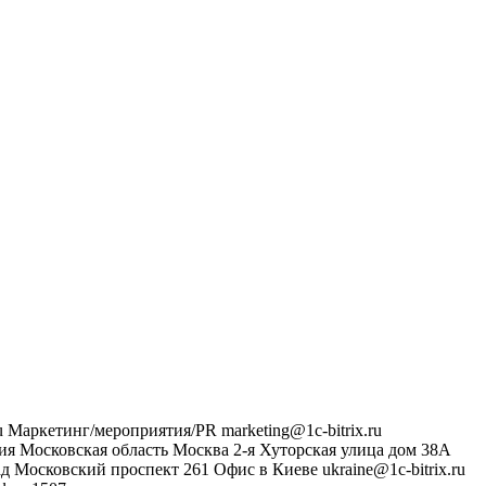
u
Маркетинг/мероприятия/PR
marketing@1c-bitrix.ru
ия
Московская область
Москва
2-я Хуторская улица дом 38А
ад
Московский проспект 261
Офис в Киеве
ukraine@1c-bitrix.ru