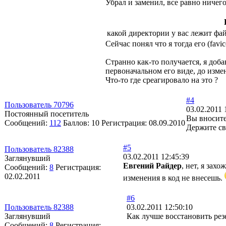
Убрал и заменил, все равно ничег
какой директории у вас лежит файл 
Сейчас понял что я тогда его (favico
Странно как-то получается, я доба
первоначальном его виде, до измен
Что-то где среагировало на это ?
#4
Пользователь 70796
03.02.2011 
Постоянный посетитель
Вы вносите
Сообщений:
112
Баллов:
10
Регистрация:
08.09.2010
Держите сво
#5
Пользователь 82388
03.02.2011 12:45:39
Заглянувший
Евгений Райдер
, нет, я зах
Сообщений:
8
Регистрация:
02.02.2011
изменения в код не внесешь.
#6
Пользователь 82388
03.02.2011 12:50:10
Заглянувший
Как лучше восстановить ре
Сообщений:
8
Регистрация: