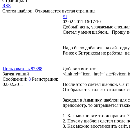
Страницы:
1
RSS
Слетел шаблон, Открывается пустая страницы
#1
02.02.2011 16:17:10
Добрый день, уважаемые специа
Слетел у меня шаблон... Прошу п
Надо было добавить на сайт одну с
Ранее с Битриксом не работал, на
Пользователь 82388
Добавил вот это:
Заглянувший
<link rel="icon" href="site/favicon
Сообщений:
8
Регистрация:
02.02.2011
После этого слетел шаблон. Сайт 
Отображается только заголовок ст
Заходил в Админку, шаблон для са
предосмотр, то октрывается также
1. Как можно все это исправить ?
2. Почему шаблон слетел после п
3. Как можно восстановить сайт,