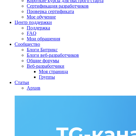
Короткие курсы для быстрого старта
Сертификация разработчиков
Проверка сертификата
Мое обучение
Центр поддержки
Поддержка
FAQ
Мои обращения
Сообщество
Блоги Битрикс
Блоги веб-разработчиков
Общие форумы
Веб-разработчики
Моя страница
Группы
Статьи
Архив