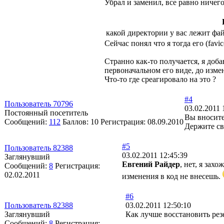
Убрал и заменил, все равно ничег
какой директории у вас лежит файл 
Сейчас понял что я тогда его (favico
Странно как-то получается, я доба
первоначальном его виде, до измен
Что-то где среагировало на это ?
#4
Пользователь 70796
03.02.2011 
Постоянный посетитель
Вы вносите
Сообщений:
112
Баллов:
10
Регистрация:
08.09.2010
Держите сво
#5
Пользователь 82388
03.02.2011 12:45:39
Заглянувший
Евгений Райдер
, нет, я зах
Сообщений:
8
Регистрация:
02.02.2011
изменения в код не внесешь.
#6
Пользователь 82388
03.02.2011 12:50:10
Заглянувший
Как лучше восстановить ре
Сообщений:
8
Регистрация: