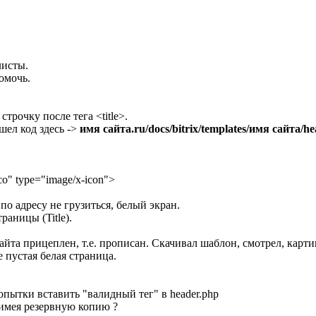
листы.
омочь.
трочку после тега <title>.
шел код здесь ->
имя сайта.ru/docs/bitrix/templates/имя сайта/h
.ico" type="image/x-icon">
по адресу не грузиться, белый экран.
раницы (Title).
йта прицеплен, т.е. прописан. Скачивал шаблон, смотрел, картин
 пустая белая страница.
опытки вставить "валидный тег" в header.php
 имея резервную копию ?