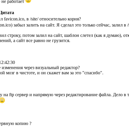
о не работает
Цитата
favicon.ico, в /site/ относительно корня?
n.ico) забыл залить на сайт. Я сделал это только сейчас, залил в /s
вил строку, потом залил на сайт, шаблон слетел (как я думаю), от
ений, а сайт все равно не грузится.
12:42:30
 изменения через визуальный редактор?
й мозг в чистоте, и он скажет вам за это "спасибо".
ожу на ftp сервер и напрямую через редактирование файла. Дело 
зервную копию ?