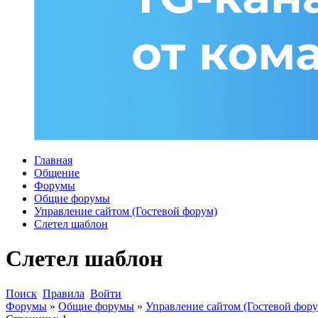
Главная
Общение
Форумы
Общие форумы
Управление сайтом (Гостевой форум)
Слетел шаблон
Слетел шаблон
Поиск
Правила
Войти
Форумы
»
Общие форумы
»
Управление сайтом (Гостевой фору