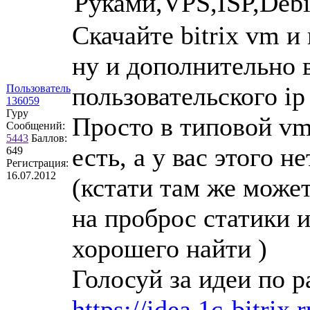
Руками,VPS,ISP,De
Скачайте bitrix vm и
ну и дополнительно 
пользовательского ip
Пользователь
136059
Гуру
Просто в типовой vm 
Сообщений:
5443
Баллов:
есть, а у вас этого 
649
Регистрация:
16.07.2012
(кстати там же мож
на проброс статики 
хорошего найти )
Голосуй за идеи по р
https://idea.1c-bitrix.