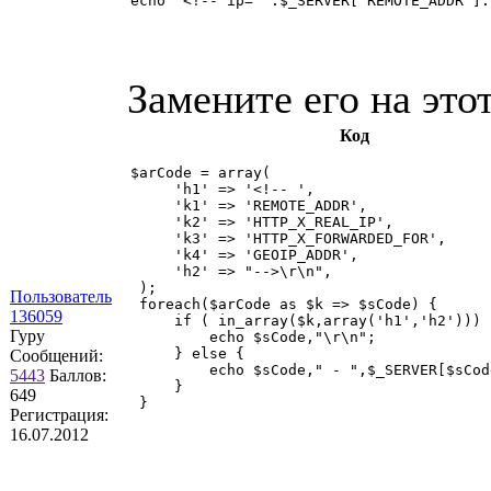
echo "<!-- ip= ".$_SERVER['REMOTE_ADDR'].
Замените его на этот
Код
$arCode = array(

     'h1' => '<!-- ',

     'k1' => 'REMOTE_ADDR',

     'k2' => 'HTTP_X_REAL_IP',

     'k3' => 'HTTP_X_FORWARDED_FOR',

     'k4' => 'GEOIP_ADDR',

     'h2' => "-->\r\n",

 );

Пользователь
 foreach($arCode as $k => $sCode) {

136059
     if ( in_array($k,array('h1','h2'))) {
Гуру
         echo $sCode,"\r\n";

     } else {

Сообщений:
         echo $sCode," - ",$_SERVER[$sCod
5443
Баллов:
     }

649
 }

Регистрация:
16.07.2012