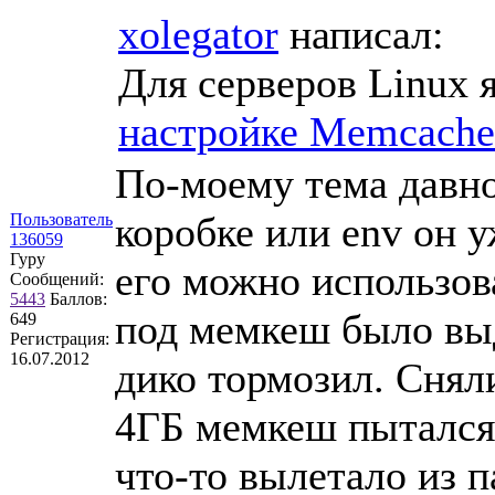
xolegator
написал:
Для серверов Linux 
настройке Memcached
По-моему тема давно
коробке или env он у
Пользователь
136059
Гуру
его можно использова
Сообщений:
5443
Баллов:
под мемкеш было вы
649
Регистрация:
16.07.2012
дико тормозил. Снял
4ГБ мемкеш пытался 
что-то вылетало из п