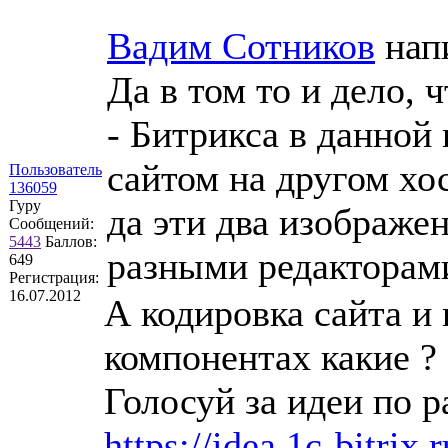
Вадим Сотников
нап
Да в том то и дело,
- Битрикса в данной 
сайтом на другом хост
Пользователь
136059
Гуру
да эти два изображен
Сообщений:
5443
Баллов:
разными редакторами
649
Регистрация:
16.07.2012
А кодировка сайта и 
компонентах какие ?
Голосуй за идеи по р
https://idea.1c-bitrix.