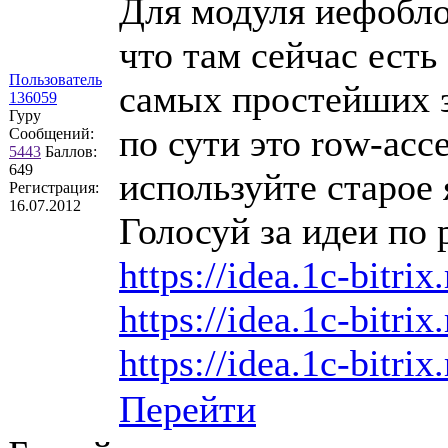
Для модуля иефобло
что там сейчас ест
Пользователь
самых простейших з
136059
Гуру
по сути это row-acce
Сообщений:
5443
Баллов:
649
используйте старое
Регистрация:
16.07.2012
Голосуй за идеи по 
https://idea.1c-bitrix
https://idea.1c-bitrix
https://idea.1c-bitrix
Перейти