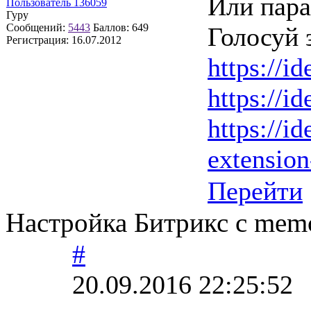
Или пар
Пользователь 136059
Гуру
Сообщений:
5443
Баллов:
649
Голосуй 
Регистрация:
16.07.2012
https://id
https://id
https://id
extension
Перейти
Настройка Битрикс с mem
#
20.09.2016 22:25:52