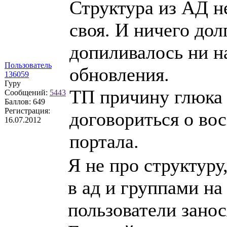
Структура из АД н
своя. И ничего дол
допиливалось ни на
Пользователь
обновления.
136059
Гуру
ТП причину глюка 
Сообщений:
5443
Баллов:
649
Регистрация:
договориться о во
16.07.2012
портала.
Я не про структуру
в ад и группами на
пользователи занос